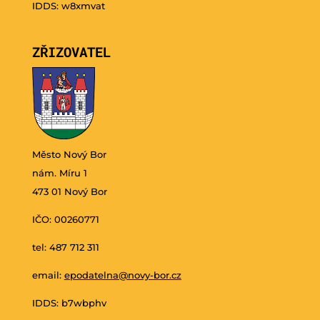
IDDS: w8xmvat
ZŘIZOVATEL
Město Nový Bor
nám. Míru 1
473 01 Nový Bor
IČO: 00260771
tel: 487 712 311
email:
epodatelna@novy-bor.cz
IDDS: b7wbphv