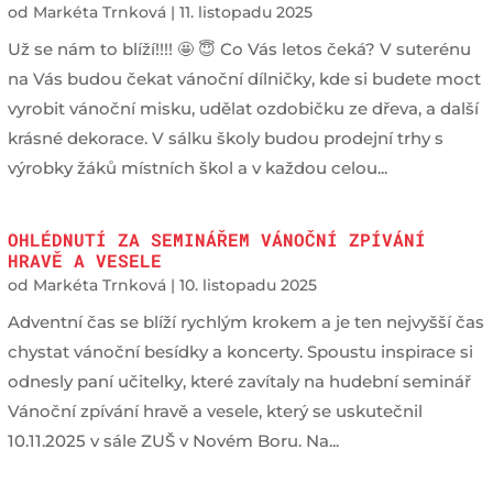
od
Markéta Trnková
|
11. listopadu 2025
Už se nám to blíží!!!! 🤩 😇 Co Vás letos čeká? V suterénu
na Vás budou čekat vánoční dílničky, kde si budete moct
vyrobit vánoční misku, udělat ozdobičku ze dřeva, a další
krásné dekorace. V sálku školy budou prodejní trhy s
výrobky žáků místních škol a v každou celou...
OHLÉDNUTÍ ZA SEMINÁŘEM VÁNOČNÍ ZPÍVÁNÍ
HRAVĚ A VESELE
od
Markéta Trnková
|
10. listopadu 2025
Adventní čas se blíží rychlým krokem a je ten nejvyšší čas
chystat vánoční besídky a koncerty. Spoustu inspirace si
odnesly paní učitelky, které zavítaly na hudební seminář
Vánoční zpívání hravě a vesele, který se uskutečnil
10.11.2025 v sále ZUŠ v Novém Boru. Na...