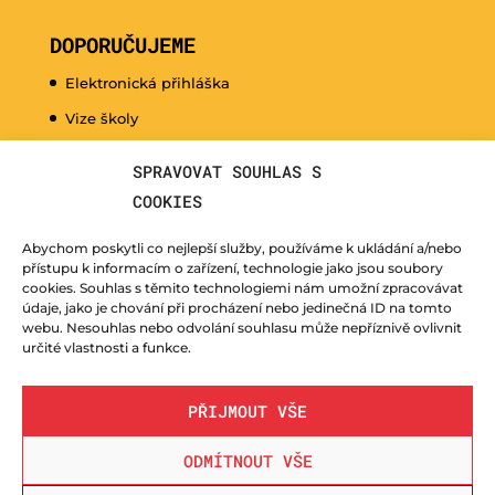
DOPORUČUJEME
Elektronická přihláška
Vize školy
Promo video
SPRAVOVAT SOUHLAS S
Dny otevřených dveří
COOKIES
Hudební nauka pro naše nejmenší
Abychom poskytli co nejlepší služby, používáme k ukládání a/nebo
Kurzy pro veřejnost
přístupu k informacím o zařízení, technologie jako jsou soubory
cookies. Souhlas s těmito technologiemi nám umožní zpracovávat
Fotogalerie
údaje, jako je chování při procházení nebo jedinečná ID na tomto
webu. Nesouhlas nebo odvolání souhlasu může nepříznivě ovlivnit
Učitelé
určité vlastnosti a funkce.
PŘIJMOUT VŠE
ODMÍTNOUT VŠE
© ZUŠ Nový Bor - vytvořila společnost