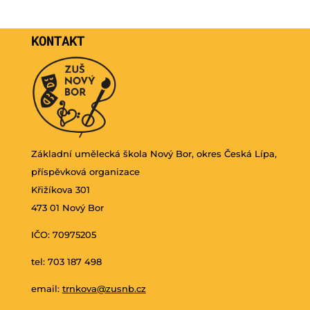
KONTAKT
Základní umělecká škola Nový Bor, okres Česká Lípa,
příspěvková organizace
Křižíkova 301
473 01 Nový Bor
IČO: 70975205
tel: 703 187 498
email:
trnkova@zusnb.cz