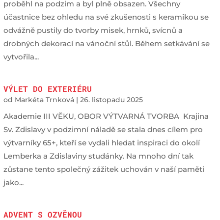
proběhl na podzim a byl plně obsazen. Všechny
účastnice bez ohledu na své zkušenosti s keramikou se
odvážně pustily do tvorby misek, hrnků, svícnů a
drobných dekorací na vánoční stůl. Během setkávání se
vytvořila...
VÝLET DO EXTERIÉRU
od
Markéta Trnková
|
26. listopadu 2025
Akademie III VĚKU, OBOR VÝTVARNÁ TVORBA Krajina
Sv. Zdislavy v podzimní náladě se stala dnes cílem pro
výtvarníky 65+, kteří se vydali hledat inspiraci do okolí
Lemberka a Zdislaviny studánky. Na mnoho dní tak
zůstane tento společný zážitek uchován v naší paměti
jako...
ADVENT S OZVĚNOU