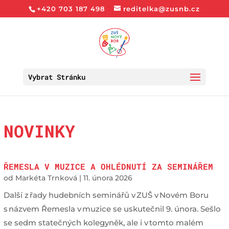
+420 703 187 498
reditelka@zusnb.cz
Vybrat Stránku
NOVINKY
ŘEMESLA V MUZICE A OHLÉDNUTÍ ZA SEMINÁŘEM
od
Markéta Trnková
|
11. února 2026
Další z řady hudebních seminářů v ZUŠ v Novém Boru
s názvem Řemesla v muzice se uskutečnil 9. února. Sešlo
se sedm statečných kolegyněk, ale i v tomto malém