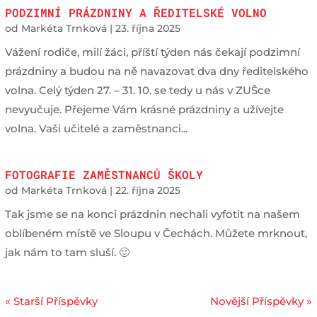
PODZIMNÍ PRÁZDNINY A ŘEDITELSKÉ VOLNO
od
Markéta Trnková
|
23. října 2025
Vážení rodiče, milí žáci, příští týden nás čekají podzimní
prázdniny a budou na ně navazovat dva dny ředitelského
volna. Celý týden 27. – 31. 10. se tedy u nás v ZUŠce
nevyučuje. Přejeme Vám krásné prázdniny a užívejte
volna. Vaši učitelé a zaměstnanci...
FOTOGRAFIE ZAMĚSTNANCŮ ŠKOLY
od
Markéta Trnková
|
22. října 2025
Tak jsme se na konci prázdnin nechali vyfotit na našem
oblíbeném místě ve Sloupu v Čechách. Můžete mrknout,
jak nám to tam sluší. 🙂
« Starší Příspěvky
Novější Příspěvky »