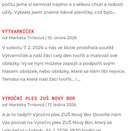
počtu jsme si seminář naplno a s velkou chutí a radostí
užily. Vybrala jsem známé lidové písničky, což bylo...
VÝTVARNÍČEK
od
Markéta Trnková
|
10. února 2026
V sobotu 7. 2. 2026 u nás ve škole probíhala soutěž
Výtvarníček a naši žáci celý den tvořili a malovali své
obrázky. Vy se nyní můžete zapojit a podpořit svým
hlasem obrázek, nebo obrázky, které se Vám líbí nejvíce.
Témata na která naši žáci tvořili… I....
VÝROČNÍ PLES ZUŠ NOVÝ BOR
od
Markéta Trnková
|
17. ledna 2026
A je to tady!!!! Výroční ples ZUŠ Nový Bor Dovolte nám
Vás pozvat na Výroční ples ZUŠ Nový Bor, který se
uskuteční v sobotu 24. 1. 2026, 19:30 hodin ve