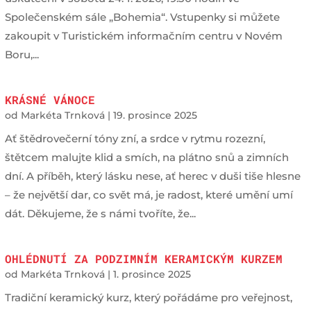
Společenském sále „Bohemia“. Vstupenky si můžete
zakoupit v Turistickém informačním centru v Novém
Boru,...
KRÁSNÉ VÁNOCE
od
Markéta Trnková
|
19. prosince 2025
Ať štědrovečerní tóny zní, a srdce v rytmu rozezní,
štětcem malujte klid a smích, na plátno snů a zimních
dní. A příběh, který lásku nese, ať herec v duši tiše hlesne
– že největší dar, co svět má, je radost, které umění umí
dát. Děkujeme, že s námi tvoříte, že...
OHLÉDNUTÍ ZA PODZIMNÍM KERAMICKÝM KURZEM
od
Markéta Trnková
|
1. prosince 2025
Tradiční keramický kurz, který pořádáme pro veřejnost,