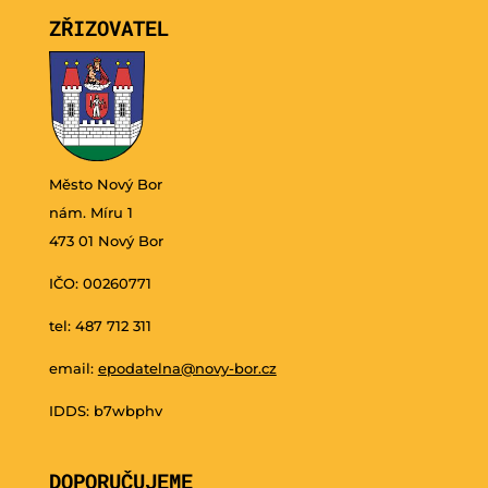
ZŘIZOVATEL
Město Nový Bor
nám. Míru 1
473 01 Nový Bor
IČO: 00260771
tel: 487 712 311
email:
epodatelna@novy-bor.cz
IDDS: b7wbphv
DOPORUČUJEME