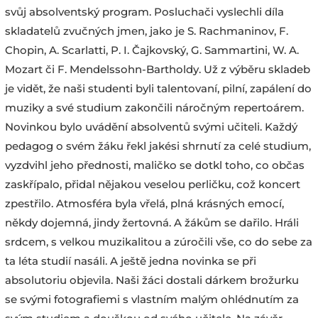
svůj absolventský program. Posluchači vyslechli díla
skladatelů zvučných jmen, jako je S. Rachmaninov, F.
Chopin, A. Scarlatti, P. I. Čajkovský, G. Sammartini, W. A.
Mozart či F. Mendelssohn-Bartholdy. Už z výběru skladeb
je vidět, že naši studenti byli talentovaní, pilní, zapálení do
muziky a své studium zakončili náročným repertoárem.
Novinkou bylo uvádění absolventů svými učiteli. Každý
pedagog o svém žáku řekl jakési shrnutí za celé studium,
vyzdvihl jeho přednosti, maličko se dotkl toho, co občas
zaskřípalo, přidal nějakou veselou perličku, což koncert
zpestřilo. Atmosféra byla vřelá, plná krásných emocí,
někdy dojemná, jindy žertovná. A žákům se dařilo. Hráli
srdcem, s velkou muzikalitou a zúročili vše, co do sebe za
ta léta studií nasáli. A ještě jedna novinka se při
absolutoriu objevila. Naši žáci dostali dárkem brožurku
se svými fotografiemi s vlastním malým ohlédnutím za