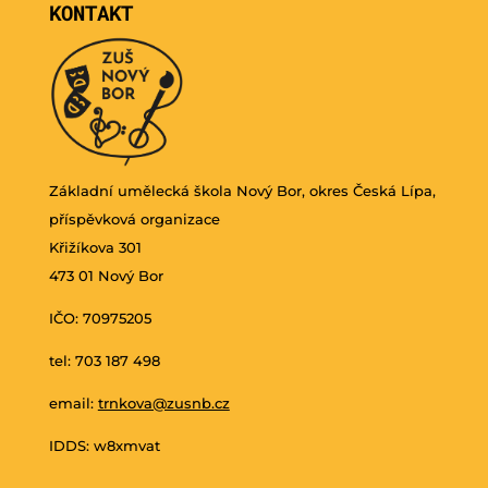
KONTAKT
Základní umělecká škola Nový Bor, okres Česká Lípa,
příspěvková organizace
Křižíkova 301
473 01 Nový Bor
IČO: 70975205
tel: 703 187 498
email:
trnkova@zusnb.cz
IDDS: w8xmvat