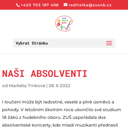
+420 703 187 498
reditelka@zusnb.cz
Vybrat Stránku
NAŠI ABSOLVENTI
od
Markéta Trnková
|
28. 6 2022
I loučení může být radostné, veselé a plné úsměvů a
pohody. V letošním školním roce ukončilo své studium
18 žáků z hudebního oboru. ZUŠ uspořádala dva
absolventské koncerty, kde mladí muzikanti přednesli