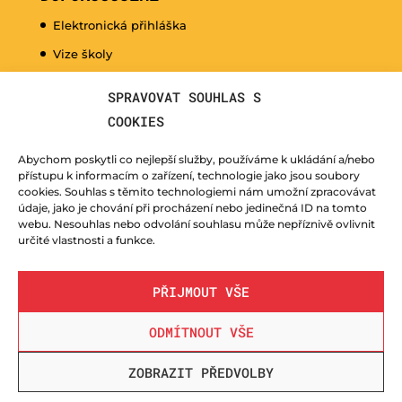
Elektronická přihláška
Vize školy
Promo video
SPRAVOVAT SOUHLAS S
Dny otevřených dveří
COOKIES
Hudební nauka pro naše nejmenší
Abychom poskytli co nejlepší služby, používáme k ukládání a/nebo
Kurzy pro veřejnost
přístupu k informacím o zařízení, technologie jako jsou soubory
cookies. Souhlas s těmito technologiemi nám umožní zpracovávat
Fotogalerie
údaje, jako je chování při procházení nebo jedinečná ID na tomto
webu. Nesouhlas nebo odvolání souhlasu může nepříznivě ovlivnit
Učitelé
určité vlastnosti a funkce.
PŘIJMOUT VŠE
ODMÍTNOUT VŠE
© ZUŠ Nový Bor - vytvořila společnost
TrollComputers s.r.o.
| webdesign
LUCZI DESIGNE
ZOBRAZIT PŘEDVOLBY
s.r.o.