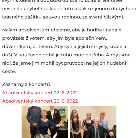
svým studiem a douškou od svého učitele. Na závěr
nesmělo chybět společné foto a pak už jenom dodýchání
krásného zážitku se svou rodinou, se svými blízkými.
Našim absolventům přejeme, aby je hudba i nadále
provázela životem, aby jim byla společníkem,
důvěrníkem, přítelem. Aby sytila jejich smysly, srdce a
duši. V současné době je toho moc potřeba. A my jsme
rádi, že jsme jim mohli být průvodci na jejich hudební
cestě.
Záznamy z koncertů
Absolventský koncert 22. 6. 2022
Absolventský koncert 23. 6. 2022