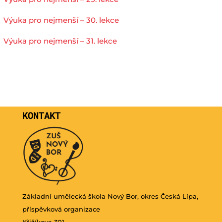
Výuka pro nejmenší – 30. lekce
Výuka pro nejmenší – 31. lekce
KONTAKT
Základní umělecká škola Nový Bor, okres Česká Lípa,
příspěvková organizace
Křižíkova 301