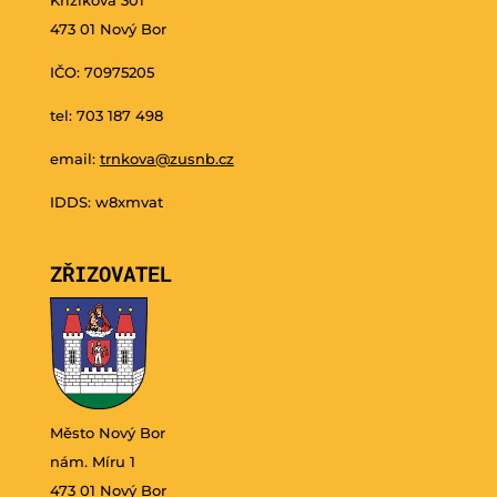
473 01 Nový Bor
IČO: 70975205
tel: 703 187 498
email:
trnkova@zusnb.cz
IDDS: w8xmvat
ZŘIZOVATEL
Město Nový Bor
nám. Míru 1
473 01 Nový Bor