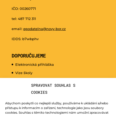
IČO: 00260771
tel: 487 712 311
email:
epodatelna@novy-bor.cz
IDDS: b7wbphv
DOPORUČUJEME
Elektronická přihláška
Vize školy
Promo video
SPRAVOVAT SOUHLAS S
Dny otevřených dveří
COOKIES
Hudební nauka pro naše nejmenší
Abychom poskytli co nejlepší služby, používáme k ukládání a/nebo
Kurzy pro veřejnost
přístupu k informacím o zařízení, technologie jako jsou soubory
cookies. Souhlas s těmito technologiemi nám umožní zpracovávat
Fotogalerie