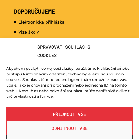
DOPORUČUJEME
Elektronická přihláška
Vize školy
Promo video
SPRAVOVAT SOUHLAS S
Dny otevřených dveří
COOKIES
Hudební nauka pro naše nejmenší
Abychom poskytli co nejlepší služby, používáme k ukládání a/nebo
Kurzy pro veřejnost
přístupu k informacím o zařízení, technologie jako jsou soubory
cookies. Souhlas s těmito technologiemi nám umožní zpracovávat
Fotogalerie
údaje, jako je chování při procházení nebo jedinečná ID na tomto
webu. Nesouhlas nebo odvolání souhlasu může nepříznivě ovlivnit
Učitelé
určité vlastnosti a funkce.
PŘIJMOUT VŠE
ODMÍTNOUT VŠE
© ZUŠ Nový Bor - vytvořila společnost