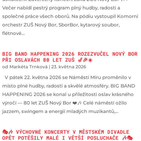
Večer nabídl pestrý program plný hudby, radosti a
společné práce všech oborů. Na pódiu vystoupil Komorní
orchestr ZUŠ Nový Bor, SborBor, kytarový soubor,
flétnové…
BIG BAND HAPPENING 2026 ROZEZVUČEL NOVÝ BOR
PŘI OSLAVÁCH 80 LET ZUŠ 🎷🎉☀️
od
Markéta Trnková
|
23. května 2026
V pátek 22. května 2026 se Náměstí Míru proměnilo v
místo plné hudby, radosti a skvělé atmosféry. BIG BAND
HAPPENING 2026 se konal u příležitosti oslav krásného
výročí — 80 let ZUŠ Nový Bor ❤️🎶 Celé náměstí ožilo
jazzem, swingem a energií mladých muzikantů,…
🎭🎶 VÝCHOVNÉ KONCERTY V MĚSTSKÉM DIVADLE
OPĚT POTĚŠILY MALÉ I VĚTŠÍ POSLUCHAČE 🎶🎭