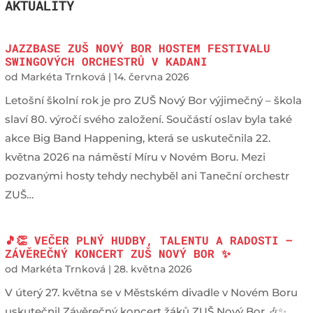
AKTUALITY
JAZZBASE ZUŠ NOVÝ BOR HOSTEM FESTIVALU
SWINGOVÝCH ORCHESTRŮ V KADANI
od
Markéta Trnková
|
14. června 2026
Letošní školní rok je pro ZUŠ Nový Bor výjimečný – škola
slaví 80. výročí svého založení. Součástí oslav byla také
akce Big Band Happening, která se uskutečnila 22.
května 2026 na náměstí Míru v Novém Boru. Mezi
pozvanými hosty tehdy nechyběl ani Taneční orchestr
ZUŠ…
🎵👏 VEČER PLNÝ HUDBY, TALENTU A RADOSTI —
ZÁVĚREČNÝ KONCERT ZUŠ NOVÝ BOR ✨
od
Markéta Trnková
|
28. května 2026
V úterý 27. května se v Městském divadle v Novém Boru
uskutečnil Závěrečný koncert žáků ZUŠ Nový Bor 🎶✨