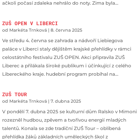
ačkoli počasí zdaleka nehrálo do noty. Zima byla…
ZUŠ OPEN V LIBERCI
od
Markéta Trnková
|
8. června 2025
Ve středu 4. června se zahrada a nádvoří Liebiegova
paláce v Liberci staly dějištěm krajské přehlídky v rámci
celostátního festivalu ZUŠ OPEN. Akci připravila ZUŠ
Liberec a přilákala široké publikum i účinkující z celého
Libereckého kraje. hudební program probíhal na…
ZUŠ TOUR
od
Markéta Trnková
|
7. dubna 2025
V pondělí 7. dubna 2025 se kulturní dům Ralsko v Mimoni
rozezněl hudbou, zpěvem a tvořivou energií mladých
talentů. Konala se zde tradiční ZUŠ Tour – oblíbená
přehlídka žáků základních uměleckých škol z