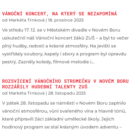
VÁNOČNÍ KONCERT, NA KTERÝ SE NEZAPOMÍNÁ
od
Markéta Trnková
|
18. prosince 2025
Ve středu 17. 12. se v Městském divadle v Novém Boru
uskutečnil náš Vánoční koncert žáků ZUŠ – a byl to večer
plný hudby, radosti a krásné atmosféry. Na jevišti se
vystřídaly soubory, kapely i sbory a program byl opravdu
pestrý. Zazněly koledy, filmové melodie i…
ROZSVÍCENÍ VÁNOČNÍHO STROMEČKU V NOVÉM BORU
ROZZÁŘILY HUDEBNÍ TALENTY ZUŠ
od
Markéta Trnková
|
28. listopadu 2025
V pátek 28. listopadu se náměstí v Novém Boru zaplnilo
vánoční atmosférou, vůní svařeného vína a hlavně tónů,
které připravili žáci základní umělecké školy. Jejich
hodinový program se stal krásným úvodem adventu –