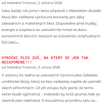
od
Markéta Trnková
|
2. března 2026
Jako každý rok jsme i letos připravili v Městském divadle
Nový Bor oblíbené výchovné koncerty pro žáky
základních a mateřských škol. Dopoledne plné hudby,
energie a inspirace se uskutečnilo hned ve dvou
koncertních blocích, kterých se zúčastnilo úctyhodných
510 žáků….
VÝROČNÍ PLES ZUŠ, NA KTERÝ SE JEN TAK
NEZAPOMENE!!!
od
Markéta Trnková
|
3. února 2026
V sobotu 24. ledna se uskutečnil Výroční ples Základní
umělecké školy, který se bez nadsázky zapíše do paměti
všech přítomných. Už při vstupu bylo jasné, že tento
večer bude výjimečný – málokdo by totiž poznal, kde se
vlastně ples odehrává. O kouzelnou proměnu sálu se…