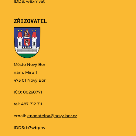
IDDS: w8xmvat
ZŘIZOVATEL
Město Nový Bor
nám. Míru 1
473 01 Nový Bor
IČO: 00260771
tel: 487 712 311
email:
epodatelna@novy-bor.cz
IDDS: b7wbphv