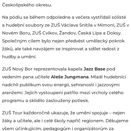
Českolipského okresu.
Na pódiu se během odpoledne a večera vystřídali sólisté
a hudební soubory ze ZUŠ Václava Snítila v Mimoni, ZUŠ v
Novém Boru, ZUŠ Cvikov, Žandov, Česká Lípa a Doksy.
Společným cílem bylo nejen předvést umělecký pokrok
žáků, ale také navzájem se inspirovat a sdílet radost z
hudby a umění.
ZUŠ Nový Bor reprezentovala kapela
Jazz Base
pod
vedením pana učitele
Aleše Jungmana
. Mladí hudebníci
nadchli publikum svou energií, sehraností i jazzovými
aranžemi. Jejich vystoupení patřilo mezi vrcholy celého
programu a sklidilo zasloužený potlesk.
ZUŠ Tour každoročně ukazuje, že umění spojuje – nejen
žáky a učitele, ale i celé školy napříč regionem. Děkujeme
všem účinkujícím, pedagogům i organizátorům za