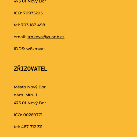
473 01 Nový Bor
IČO: 70975205
tel: 703 187 498
email:
trnkova@zusnb.cz
IDDS: w8xmvat
ZŘIZOVATEL
Město Nový Bor
nám. Míru 1
473 01 Nový Bor
IČO: 00260771
tel: 487 712 311