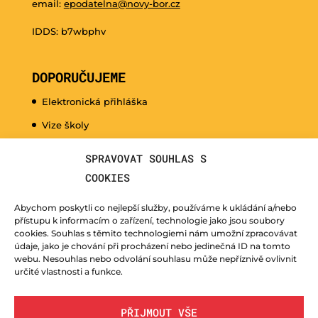
email:
epodatelna@novy-bor.cz
IDDS: b7wbphv
DOPORUČUJEME
Elektronická přihláška
Vize školy
Promo video
SPRAVOVAT SOUHLAS S
Dny otevřených dveří
COOKIES
Hudební nauka pro naše nejmenší
Abychom poskytli co nejlepší služby, používáme k ukládání a/nebo
Kurzy pro veřejnost
přístupu k informacím o zařízení, technologie jako jsou soubory
cookies. Souhlas s těmito technologiemi nám umožní zpracovávat
Fotogalerie
údaje, jako je chování při procházení nebo jedinečná ID na tomto
webu. Nesouhlas nebo odvolání souhlasu může nepříznivě ovlivnit
Učitelé
určité vlastnosti a funkce.
PŘIJMOUT VŠE