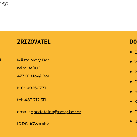
nky:
ZŘIZOVATEL
DO
E
á
Město Nový Bor
V
nám. Míru 1
P
473 01 Nový Bor
D
IČO: 00260771
H
tel: 487 712 311
K
email:
epodatelna@novy-bor.cz
F
U
IDDS: b7wbphv