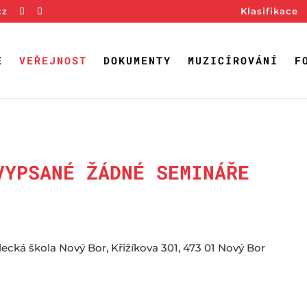
cz
Klasifikace
E
VEŘEJNOST
DOKUMENTY
MUZICÍROVÁNÍ
F
VYPSANÉ ŽÁDNÉ SEMINÁŘE
á škola Nový Bor, Křižíkova 301, 473 01 Nový Bor