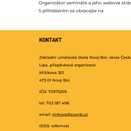
Organizátor semináře a jeho webové strá
S přihlášením se obracejte na
KONTAKT
Základní umělecká škola Nový Bor, okres Česk
Lípa, příspěvková organizace
Křižíkova 301
473 01 Nový Bor
IČO: 70975205
tel: 703 187 498
email:
trnkova@zusnb.cz
IDDS: w8xmvat