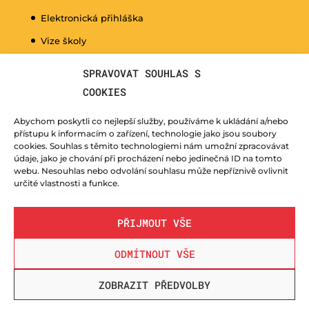
Elektronická přihláška
Vize školy
Promo video
SPRAVOVAT SOUHLAS S
Dny otevřených dveří
COOKIES
Hudební nauka pro naše nejmenší
Abychom poskytli co nejlepší služby, používáme k ukládání a/nebo
Kurzy pro veřejnost
přístupu k informacím o zařízení, technologie jako jsou soubory
cookies. Souhlas s těmito technologiemi nám umožní zpracovávat
Fotogalerie
údaje, jako je chování při procházení nebo jedinečná ID na tomto
webu. Nesouhlas nebo odvolání souhlasu může nepříznivě ovlivnit
Učitelé
určité vlastnosti a funkce.
PŘIJMOUT VŠE
ODMÍTNOUT VŠE
© ZUŠ Nový Bor - vytvořila společnost
TrollComputers s.r.o.
| webdesign
LUCZI DESIGNE
ZOBRAZIT PŘEDVOLBY
s.r.o.