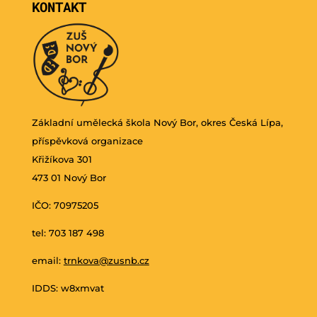
KONTAKT
Základní umělecká škola Nový Bor, okres Česká Lípa,
příspěvková organizace
Křižíkova 301
473 01 Nový Bor
IČO: 70975205
tel: 703 187 498
email:
trnkova@zusnb.cz
IDDS: w8xmvat