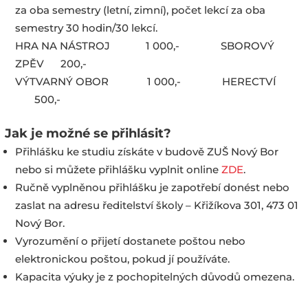
za oba semestry (letní, zimní), počet lekcí za oba
semestry 30 hodin/30 lekcí.
HRA NA NÁSTROJ 1 000,- SBOROVÝ
ZPĚV 200,-
VÝTVARNÝ OBOR 1 000,- HERECTVÍ
500,-
Jak je možné se přihlásit?
Přihlášku ke studiu získáte v budově ZUŠ Nový Bor
nebo si můžete přihlášku vyplnit online
ZDE
.
Ručně vyplněnou přihlášku je zapotřebí donést nebo
zaslat na adresu ředitelství školy – Křižíkova 301, 473 01
Nový Bor.
Vyrozumění o přijetí dostanete poštou nebo
elektronickou poštou, pokud jí používáte.
Kapacita výuky je z pochopitelných důvodů omezena.