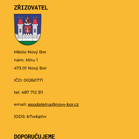
ZŘIZOVATEL
Město Nový Bor
nám. Míru 1
473 01 Nový Bor
IČO: 00260771
tel: 487 712 311
email:
epodatelna@novy-bor.cz
IDDS: b7wbphv
DOPORUČUJEME