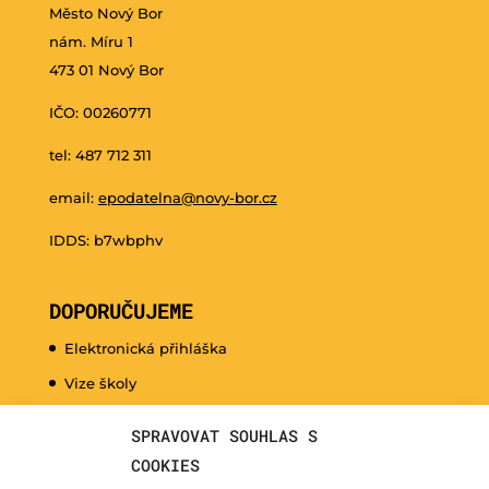
Město Nový Bor
nám. Míru 1
473 01 Nový Bor
IČO: 00260771
tel: 487 712 311
email:
epodatelna@novy-bor.cz
IDDS: b7wbphv
DOPORUČUJEME
Elektronická přihláška
Vize školy
Promo video
SPRAVOVAT SOUHLAS S
Dny otevřených dveří
COOKIES