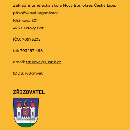
Základní umělecká škola Nový Bor, okres Česká Lípa,
příspěvková organizace
Křižíkova 301
473 01 Nový Bor
IČO: 70975205
tel: 703 187 498
email:
trnkova@zusnb.cz
IDDS: w8xmvat
ZŘIZOVATEL