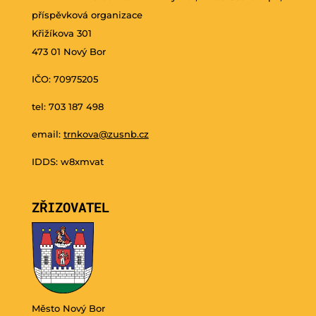
příspěvková organizace
Křižíkova 301
473 01 Nový Bor
IČO: 70975205
tel: 703 187 498
email:
trnkova@zusnb.cz
IDDS: w8xmvat
ZŘIZOVATEL
Město Nový Bor