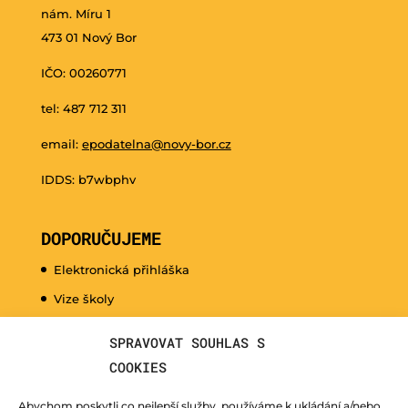
nám. Míru 1
473 01 Nový Bor
IČO: 00260771
tel: 487 712 311
email:
epodatelna@novy-bor.cz
IDDS: b7wbphv
DOPORUČUJEME
Elektronická přihláška
Vize školy
Promo video
SPRAVOVAT SOUHLAS S
Dny otevřených dveří
COOKIES
Hudební nauka pro naše nejmenší
Abychom poskytli co nejlepší služby, používáme k ukládání a/nebo