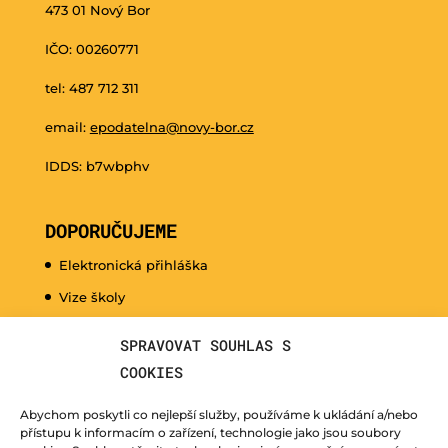
473 01 Nový Bor
IČO: 00260771
tel: 487 712 311
email:
epodatelna@novy-bor.cz
IDDS: b7wbphv
DOPORUČUJEME
Elektronická přihláška
Vize školy
Promo video
SPRAVOVAT SOUHLAS S
Dny otevřených dveří
COOKIES
Hudební nauka pro naše nejmenší
Abychom poskytli co nejlepší služby, používáme k ukládání a/nebo
Kurzy pro veřejnost
přístupu k informacím o zařízení, technologie jako jsou soubory