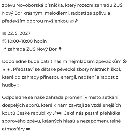
zpěvu Novoborská písnička, který rozezní zahradu ZUŠ
Nový Bor krásnými melodiemi, radostí ze zpěvu a
především dobrou myšlenkou 🌿🎵
📅 22. 5. 2027
🕙 10:00–18:00 hodin
📍 zahrada ZUŠ Nový Bor 🌳
Dopoledne bude patřit našim nejmladším zpěváčkům 🎤
👧👦. Představí se dětské pěvecké sbory místních škol,
které do zahrady přinesou energii, nadšení a radost z
hudby ✨
Odpoledne se naše zahrada promění v místo setkání
dospělých sborů, které k nám zavítají ze vzdálenějších
koutů České republiky 🎶🚌. Čeká nás pestrá přehlídka
sborového zpěvu, krásných hlasů a nezapomenutelné
atmosféry ❤️