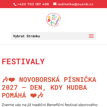
+420 703 187 498
reditelka@zusnb.cz
Vybrat Stránku
FESTIVALY
🎶❤️ NOVOBORSKÁ PÍSNIČKA
2027 – DEN, KDY HUDBA
POMÁHÁ ❤️🎶
Zveme vás na již tradiční Benefiční festival sborového