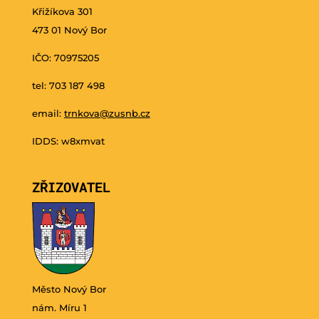
Křižíkova 301
473 01 Nový Bor
IČO: 70975205
tel: 703 187 498
email:
trnkova@zusnb.cz
IDDS: w8xmvat
ZŘIZOVATEL
Město Nový Bor
nám. Míru 1