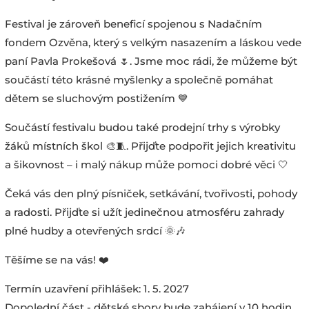
Festival je zároveň beneficí spojenou s Nadačním
fondem Ozvěna, který s velkým nasazením a láskou vede
paní Pavla Prokešová 🌷. Jsme moc rádi, že můžeme být
součástí této krásné myšlenky a společně pomáhat
dětem se sluchovým postižením 💙
Součástí festivalu budou také prodejní trhy s výrobky
žáků místních škol 🎨🧵. Přijďte podpořit jejich kreativitu
a šikovnost – i malý nákup může pomoci dobré věci 🤍
Čeká vás den plný písniček, setkávání, tvořivosti, pohody
a radosti. Přijďte si užít jedinečnou atmosféru zahrady
plné hudby a otevřených srdcí 🌞🎶
Těšíme se na vás! ❤️
Termín uzavření přihlášek: 1. 5. 2027
Dopolední část - dětské sbory bude zahájení v 10 hodin,