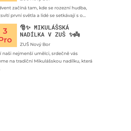
dvent začíná tam, kde se rozezní hudba,
svítí první světla a lidé se setkávají s o…
🎅✨ MIKULÁŠSKÁ
3
NADÍLKA V ZUŠ ✨👼
Pro
ZUŠ Nový Bor
lí naši nejmenší umělci, srdečně vás
eme na tradiční Mikulášskou nadílku, která
…