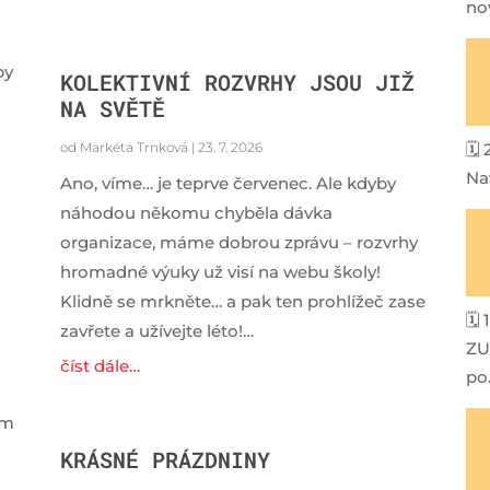
no
by
KOLEKTIVNÍ ROZVRHY JSOU JIŽ
NA SVĚTĚ
od
Markéta Trnková
|
23. 7. 2026
🗓 
Nav
Ano, víme… je teprve červenec. Ale kdyby
náhodou někomu chyběla dávka
organizace, máme dobrou zprávu – rozvrhy
hromadné výuky už visí na webu školy!
Klidně se mrkněte… a pak ten prohlížeč zase
🗓 
zavřete a užívejte léto!…
ZU
číst dále…
po
ém
KRÁSNÉ PRÁZDNINY