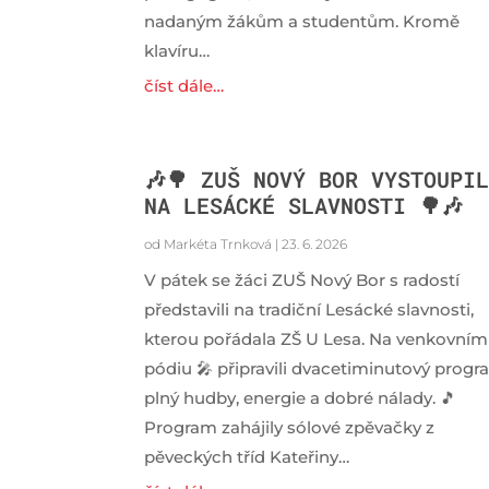
nadaným žákům a studentům. Kromě
klavíru…
číst dále…
🎶🌳 ZUŠ NOVÝ BOR VYSTOUPI
NA LESÁCKÉ SLAVNOSTI 🌳🎶
od
Markéta Trnková
|
23. 6. 2026
V pátek se žáci ZUŠ Nový Bor s radostí
představili na tradiční Lesácké slavnosti,
kterou pořádala ZŠ U Lesa. Na venkovním
pódiu 🎤 připravili dvacetiminutový prog
plný hudby, energie a dobré nálady. 🎵
Program zahájily sólové zpěvačky z
pěveckých tříd Kateřiny…