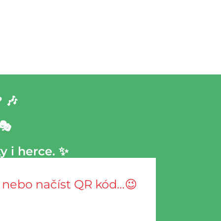
 🎶
🎭
y i herce. ✨
o, nebo načíst QR kód…😉