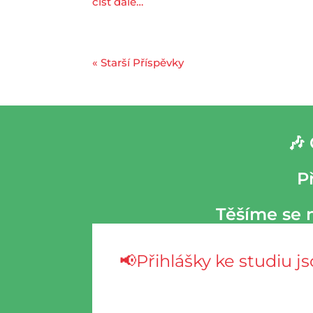
číst dále…
« Starší Příspěvky
🎶
P
Těšíme se n
📢Přihlášky ke studiu j