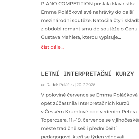
PIANO COMPETITION poslala klavíristka
Emma Poláčková své nahrávky do další
mezinárodní soutěže. Natočila čtyři sklad
z období romantismu do soutěže o Cenu
Gustava Mahlera, kterou vypisuje…
číst dále…
LETNÍ INTERPRETAČNÍ KURZY
od
Radek Poláček
|
20. 7. 2026
V polovině července se Emma Poláčková
opět zúčastnila Interpretačních kurzů
v Českém Krumlově pod vedením Petera
Toperczera. 11.–19. července se v jihočesk
městě tradičně sešli přední čeští
pedagogové, kteří se týden věnovali