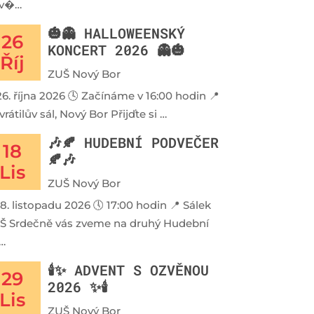
v�…
🎃👻 HALLOWEENSKÝ
26
KONCERT 2026 👻🎃
Říj
ZUŠ Nový Bor
26. října 2026 🕓 Začínáme v 16:00 hodin 📍
rátilův sál, Nový Bor Přijďte si …
🎶🍂 HUDEBNÍ PODVEČER
18
🍂🎶
Lis
ZUŠ Nový Bor
18. listopadu 2026 🕔 17:00 hodin 📍 Sálek
Š Srdečně vás zveme na druhý Hudební
…
🕯️✨ ADVENT S OZVĚNOU
29
2026 ✨🕯️
Lis
ZUŠ Nový Bor