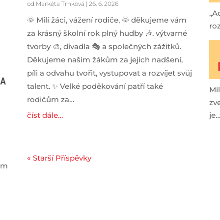
od
Markéta Trnková
|
26. 6. 2026
„A
🌞 Milí žáci, vážení rodiče, 🌞 děkujeme vám
roz
za krásný školní rok plný hudby 🎶, výtvarné
tvorby 🎨, divadla 🎭 a společných zážitků.
Děkujeme našim žákům za jejich nadšení,
píli a odvahu tvořit, vystupovat a rozvíjet svůj
LA
talent. ✨ Velké poděkování patří také
Mi
rodičům za…
zv
číst dále…
je
« Starší Příspěvky
ram