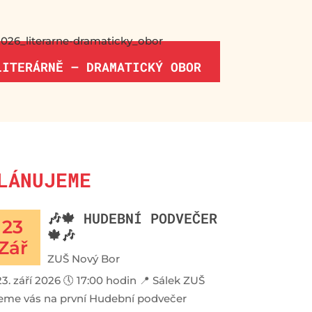
LITERÁRNĚ – DRAMATICKÝ OBOR
LÁNUJEME
🎶🍁 HUDEBNÍ PODVEČER
23
🍁🎶
Zář
ZUŠ Nový Bor
23. září 2026 🕔 17:00 hodin 📍 Sálek ZUŠ
eme vás na první Hudební podvečer