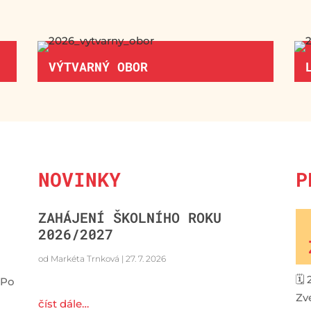
VÝTVARNÝ OBOR
NOVINKY
P
ZAHÁJENÍ ŠKOLNÍHO ROKU
2026/2027
od
Markéta Trnková
|
27. 7. 2026
🗓 
 Po
Zv
číst dále…