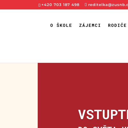
+420 703 187 498
reditelka@zusnb.
O ŠKOLE
ZÁJEMCI
RODIČE
VSTUPT