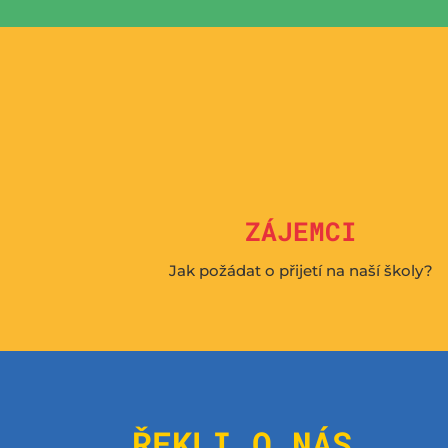
j
ZÁJEMCI
Jak požádat o přijetí na naší školy?
ŘEKLI O NÁS