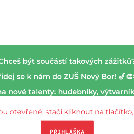
 Chceš být součástí takových zážitků?
řidej se k nám do ZUŠ Nový Bor! 🎷🎨
a nové talenty: hudebníky, výtvarník
sou otevřené, stačí kliknout na tlačítk
PŘIHLÁŠKA