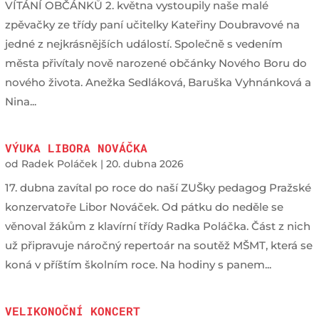
VÍTÁNÍ OBČÁNKŮ 2. května vystoupily naše malé
zpěvačky ze třídy paní učitelky Kateřiny Doubravové na
jedné z nejkrásnějších událostí. Společně s vedením
města přivítaly nově narozené občánky Nového Boru do
nového života. Anežka Sedláková, Baruška Vyhnánková a
Nina...
VÝUKA LIBORA NOVÁČKA
od
Radek Poláček
|
20. dubna 2026
17. dubna zavítal po roce do naší ZUŠky pedagog Pražské
konzervatoře Libor Nováček. Od pátku do neděle se
věnoval žákům z klavírní třídy Radka Poláčka. Část z nich
už připravuje náročný repertoár na soutěž MŠMT, která se
koná v příštím školním roce. Na hodiny s panem...
VELIKONOČNÍ KONCERT