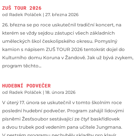
ZUŠ TOUR 2026
od
Radek Poláček
|
27. března 2026
26. března se po roce uskutečnil tradiční koncert, na
kterém se vždy sejdou zástupci všech základních
uměleckých škol českolipského okresu. Pomyslný
kamion s nápisem ZUŠ TOUR 2026 tentokrát dojel do
Kulturního domu Koruna v Žandově. Jak už bývá zvykem,
program těchto...
HUDEBNÍ PODVEČER
od
Radek Poláček
|
18. února 2026
V úterý 17. února se uskutečnil v tomto školním roce
poslední hudební podvečer. Program zahájil lidovými
písněmi Žesťsoubor sestávající ze čtyř baskřídlovek
a dvou trubek pod vedením pana učitele Jungmana.
V pestrém programu nechyběly skladby pro klavír,