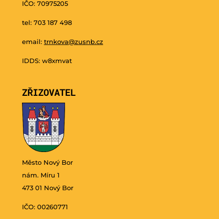
IČO: 70975205
tel: 703 187 498
email:
trnkova@zusnb.cz
IDDS: w8xmvat
ZŘIZOVATEL
Město Nový Bor
nám. Míru 1
473 01 Nový Bor
IČO: 00260771