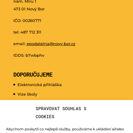
nám. Míru 1
473 01 Nový Bor
IČO: 00260771
tel: 487 712 311
email:
epodatelna@novy-bor.cz
IDDS: b7wbphv
DOPORUČUJEME
Elektronická přihláška
Vize školy
Promo video
SPRAVOVAT SOUHLAS S
Dny otevřených dveří
COOKIES
Hudební nauka pro naše nejmenší
Abychom poskytli co nejlepší služby, používáme k ukládání a/nebo
Kurzy pro veřejnost