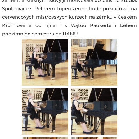
zaměřit a krásnými slovy ji motivovala do dalšího studia.
Spolupráce s Peterem Toperczerem bude pokračovat na
červencových mistrovských kurzech na zámku v Českém
Krumlově a od října i s Vojtou Paukertem během
podzimního semestru na HAMU.