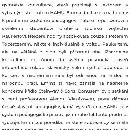
gymnázia konzultace, které probíhají s lektorem a
vybraným studentem HAMU. Emma docházela na hodiny
k přednímu českému pedagogovi Peteru Toperczerovi a
skvělému studentovi druhého ročníku Vojtěchu
Paukertovi. Některé hodiny absolvovala pouze s Peterem
Toperczerem, některé individuálně s Vojtou Paukertem,
ale na většině z nich byli přítomni oba. Pravidelné
konzultace od února do května posunuly úroveň
intepretace mladé klavíristky velmi rychle dopředu a
koncert v nádherném sále byl odměnou za tvrdou a
náročnou práci. Emma si navíc zahrála na nádherné
koncertní křídlo Steinway & Sons. Bonusem bylo setkání
s paní profesorkou Alenou Vlasákovou, první dámou
české klavírní pedagogiky, která vytvořila na HAMU celý
systém pedagogické praxe a již mnoho let tento předmět
vyučuje. Emmičce poradila, na které soutěže by se měla