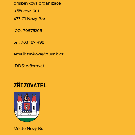
příspěvková organizace
Křižíkova 301
473 01 Nový Bor
IČO: 70975205
tel: 703 187 498
email:
trnkova@zusnb.cz
IDDS: w8xmvat
ZŘIZOVATEL
Město Nový Bor