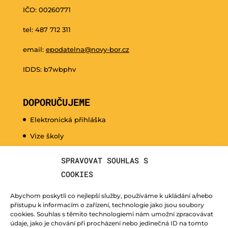
IČO: 00260771
tel: 487 712 311
email:
epodatelna@novy-bor.cz
IDDS: b7wbphv
DOPORUČUJEME
Elektronická přihláška
Vize školy
Promo video
SPRAVOVAT SOUHLAS S
Dny otevřených dveří
COOKIES
Hudební nauka pro naše nejmenší
Abychom poskytli co nejlepší služby, používáme k ukládání a/nebo
Kurzy pro veřejnost
přístupu k informacím o zařízení, technologie jako jsou soubory
cookies. Souhlas s těmito technologiemi nám umožní zpracovávat
Fotogalerie
údaje, jako je chování při procházení nebo jedinečná ID na tomto