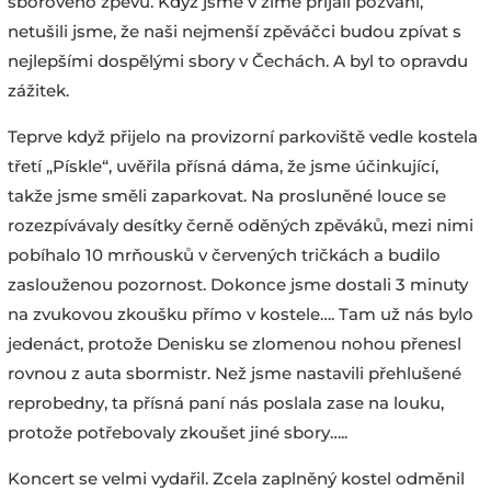
sborového zpěvu. Když jsme v zimě přijali pozvání,
netušili jsme, že naši nejmenší zpěváčci budou zpívat s
nejlepšími dospělými sbory v Čechách. A byl to opravdu
zážitek.
Teprve když přijelo na provizorní parkoviště vedle kostela
třetí „Pískle“, uvěřila přísná dáma, že jsme účinkující,
takže jsme směli zaparkovat. Na prosluněné louce se
rozezpívávaly desítky černě oděných zpěváků, mezi nimi
pobíhalo 10 mrňousků v červených tričkách a budilo
zaslouženou pozornost. Dokonce jsme dostali 3 minuty
na zvukovou zkoušku přímo v kostele…. Tam už nás bylo
jedenáct, protože Denisku se zlomenou nohou přenesl
rovnou z auta sbormistr. Než jsme nastavili přehlušené
reprobedny, ta přísná paní nás poslala zase na louku,
protože potřebovaly zkoušet jiné sbory…..
Koncert se velmi vydařil. Zcela zaplněný kostel odměnil