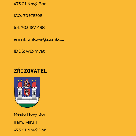
473 01 Nový Bor
IČO: 70975205
tel: 703 187 498
email:
trnkova@zusnb.cz
IDDS: w8xmvat
ZŘIZOVATEL
Město Nový Bor
nám. Míru 1
473 01 Nový Bor