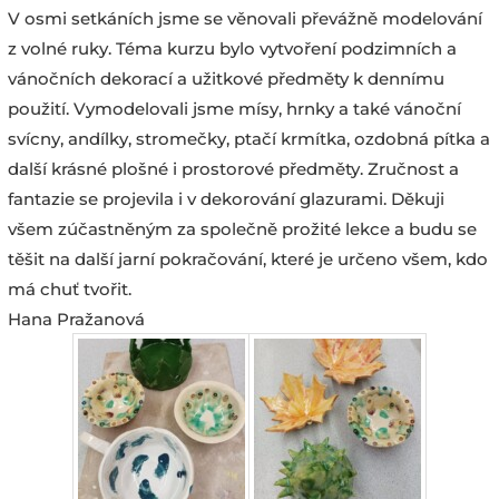
V osmi setkáních jsme se věnovali převážně modelování
z volné ruky. Téma kurzu bylo vytvoření podzimních a
vánočních dekorací a užitkové předměty k dennímu
použití. Vymodelovali jsme mísy, hrnky a také vánoční
svícny, andílky, stromečky, ptačí krmítka, ozdobná pítka a
další krásné plošné i prostorové předměty. Zručnost a
fantazie se projevila i v dekorování glazurami. Děkuji
všem zúčastněným za společně prožité lekce a budu se
těšit na další jarní pokračování, které je určeno všem, kdo
má chuť tvořit.
Hana Pražanová