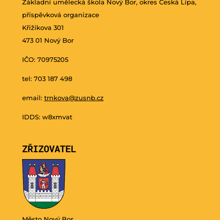
Základní umělecká škola Nový Bor, okres Česká Lípa,
příspěvková organizace
Křižíkova 301
473 01 Nový Bor
IČO: 70975205
tel: 703 187 498
email:
trnkova@zusnb.cz
IDDS: w8xmvat
ZŘIZOVATEL
Město Nový Bor