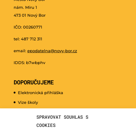
nám. Míru 1
473 01 Nový Bor
IČO: 00260771
tel: 487 712 311
email:
epodatelna@novy-bor.cz
IDDS: b7wbphv
DOPORUČUJEME
Elektronická přihláška
Vize školy
Promo video
SPRAVOVAT SOUHLAS S
Dny otevřených dveří
COOKIES
Hudební nauka pro naše nejmenší