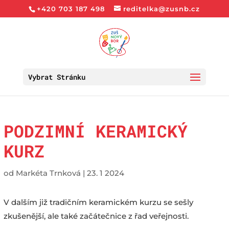
+420 703 187 498
reditelka@zusnb.cz
Vybrat Stránku
PODZIMNÍ KERAMICKÝ
KURZ
od
Markéta Trnková
|
23. 1 2024
V dalším již tradičním keramickém kurzu se sešly
zkušenější, ale také začátečnice z řad veřejnosti.