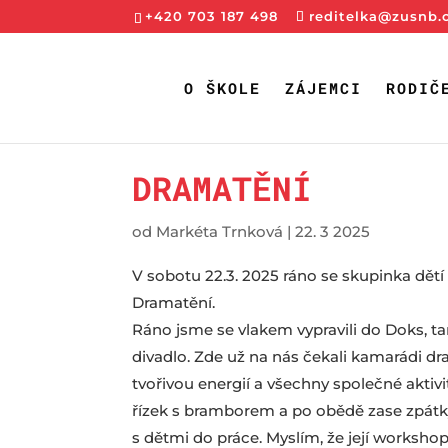
+420 703 187 498
reditelka@zusnb.
O ŠKOLE
ZÁJEMCI
RODIČ
DRAMATĚNÍ
od
Markéta Trnková
|
22. 3 2025
V sobotu 22.3. 2025 ráno se skupinka dět
Dramatění.
Ráno jsme se vlakem vypravili do Doks, t
divadlo. Zde už na nás čekali kamarádi d
tvořivou energií a všechny společné aktiv
řízek s bramborem a po obědě zase zpátky
s dětmi do práce. Myslím, že její workshop