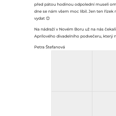
před pátou hodinou odpolední museli omluv
dne se nám všem moc líbil. Jen ten řízek m
vydat 😊
Na nádraží v Novém Boru už na nás čekali 
Aprílového divadelního podvečeru, který ná
Petra Štefanová