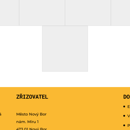
ZŘIZOVATEL
DO
E
á
Město Nový Bor
V
nám. Míru 1
P
473 01 Nový Bor