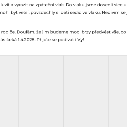
it a vyrazit na zpáteční vlak. Do vlaku jsme dosedli sice 
ohl být větší, povzdechly si děti sedíc ve vlaku. Nedivím se
rodiče. Doufám, že jim budeme moci brzy předvést vše, co j
s čeká 1.4.2025. Přijďte se podívat i Vy!