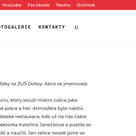
Youtube
Facebook
Teams
Outlook
OTOGALERIE
KONTAKTY
aťáky ze ZUŠ Doksy. Akce se jmenovala
u, který slouží místní zušce jako
é práce a her. Atmosféra byla nabitá
daleké restaurace, kde už na nás čekal
ektorka Kateřina Janečková a pustila se
i a naučili. Jen velice neradi jsme se