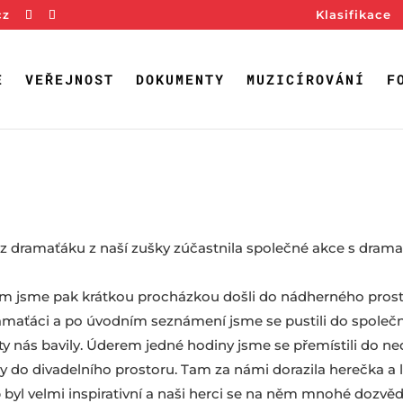
cz
Klasifikace
E
VEŘEJNOST
DOKUMENTY
MUZICÍROVÁNÍ
F
í z dramaťáku z naší zušky zúčastnila společné akce s dram
am jsme pak krátkou procházkou došli do nádherného prostor
ramaťáci a po úvodním seznámení jsme se pustili do společn
ity nás bavily. Úderem jedné hodiny jsme se přemístili do ne
 do divadelního prostoru. Tam za námi dorazila herečka a l
 byl velmi inspirativní a naši herci se na něm mnohé dozvěděl