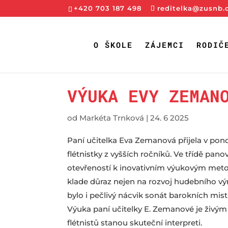
+420 703 187 498
reditelka@zusnb.
O ŠKOLE
ZÁJEMCI
RODIČ
VÝUKA EVY ZEMAN
od
Markéta Trnková
|
24. 6 2025
Paní učitelka Eva Zemanová přijela v pondě
flétnistky z vyšších ročníků. Ve třídě p
otevřeností k inovativním výukovým metod
klade důraz nejen na rozvoj hudebního výr
bylo i pečlivý nácvik sonát barokních mistr
Výuka paní učitelky E. Zemanové je živým
flétnistů stanou skuteční interpreti.