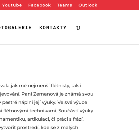
Youtube
Facebook
Teams
Outlook
OTOGALERIE
KONTAKTY
la jak mé nejmenší flétnisty, tak i
 objevování. Paní Zemanová je známá svou
estré náplní její výuky. Ve své výuce
mi flétnovými technikami. Součástí výuky
entiku, artikulaci, či práci s frází.
tvořit prostředí, kde se z malých