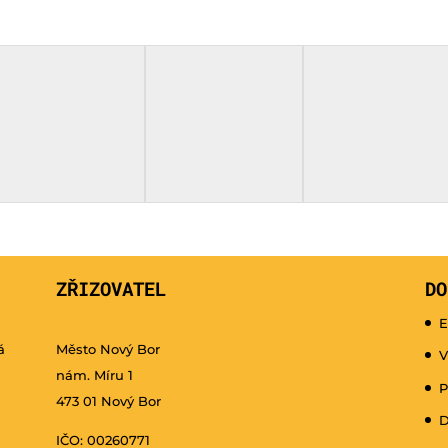
ZŘIZOVATEL
DO
E
á
Město Nový Bor
V
nám. Míru 1
P
473 01 Nový Bor
D
IČO: 00260771