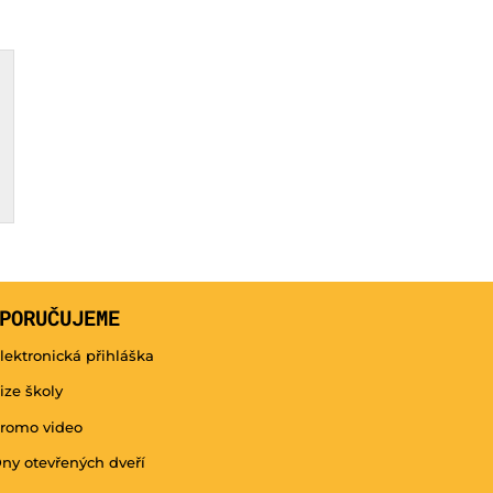
PORUČUJEME
lektronická přihláška
ize školy
romo video
ny otevřených dveří