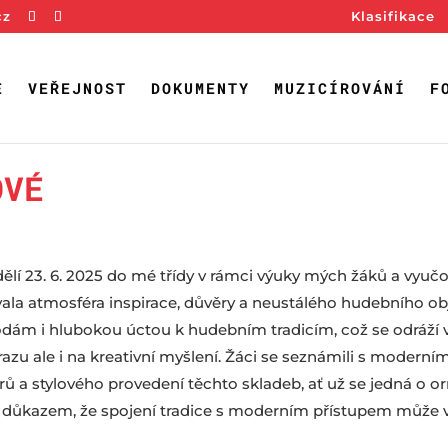
cz
Klasifikace
E
VEŘEJNOST
DOKUMENTY
MUZICÍROVÁNÍ
F
OVÉ
lí 23. 6. 2025 do mé třídy v rámci výuky mých žáků a vyučova
anovala atmosféra inspirace, důvěry a neustálého hudebního
ám i hlubokou úctou k hudebním tradicím, což se odráží v p
azu ale i na kreativní myšlení. Žáci se seznámili s moderní
ů a stylového provedení těchto skladeb, ať už se jedná o ornam
 důkazem, že spojení tradice s moderním přístupem může vy