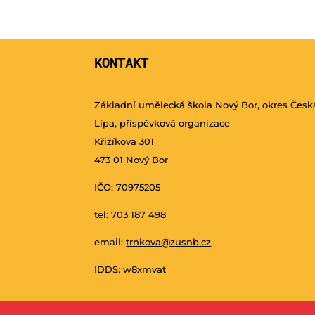
KONTAKT
Základní umělecká škola Nový Bor, okres Česk
Lípa, příspěvková organizace
Křižíkova 301
473 01 Nový Bor
IČO: 70975205
tel: 703 187 498
email:
trnkova@zusnb.cz
IDDS: w8xmvat