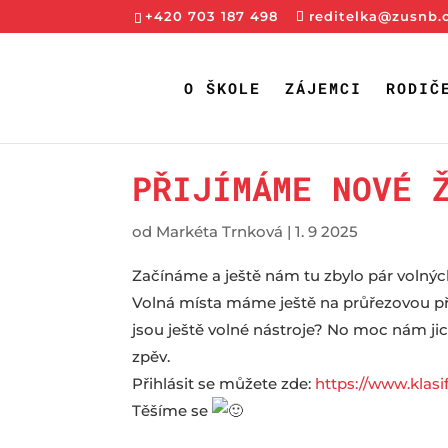
+420 703 187 498
reditelka@zusnb.
O ŠKOLE
ZÁJEMCI
RODIČ
PŘIJÍMÁME NOVÉ 
od
Markéta Trnková
|
1. 9 2025
Začínáme a ještě nám tu zbylo pár volných
Volná místa máme ještě na průřezovou pří
jsou ještě volné nástroje? No moc nám jic
zpěv.
Přihlásit se můžete zde:
https://www.klasi
Těšíme se