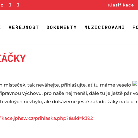
cz
Klasifikace
E
VEŘEJNOST
DOKUMENTY
MUZICÍROVÁNÍ
F
ŽÁČKY
 místeček, tak neváhejte, přihlašujte, ať tu máme veselo
pravnou výchovu, pro naše nejmenší, dále tu je ještě pár v
h volných nezbylo, ale dokážeme ještě zařadit žáky na bicí n
fikace.jphsw.cz/prihlaska.php?&uid=k392