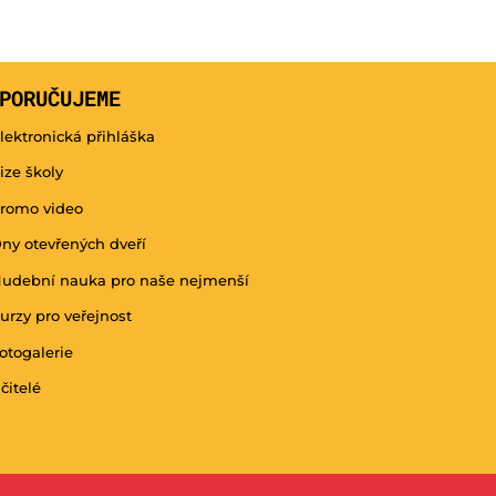
PORUČUJEME
lektronická přihláška
ize školy
romo video
ny otevřených dveří
udební nauka pro naše nejmenší
urzy pro veřejnost
otogalerie
čitelé