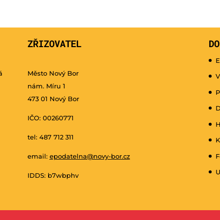
ZŘIZOVATEL
DO
E
á
Město Nový Bor
V
nám. Míru 1
P
473 01 Nový Bor
D
IČO: 00260771
H
tel: 487 712 311
K
email:
epodatelna@novy-bor.cz
F
U
IDDS: b7wbphv