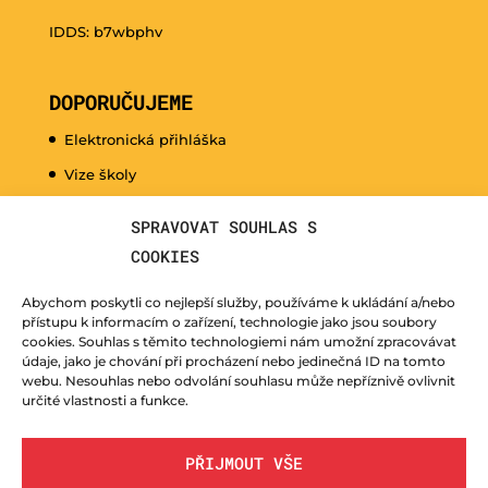
IDDS: b7wbphv
DOPORUČUJEME
Elektronická přihláška
Vize školy
Promo video
SPRAVOVAT SOUHLAS S
Dny otevřených dveří
COOKIES
Hudební nauka pro naše nejmenší
Abychom poskytli co nejlepší služby, používáme k ukládání a/nebo
Kurzy pro veřejnost
přístupu k informacím o zařízení, technologie jako jsou soubory
cookies. Souhlas s těmito technologiemi nám umožní zpracovávat
Fotogalerie
údaje, jako je chování při procházení nebo jedinečná ID na tomto
webu. Nesouhlas nebo odvolání souhlasu může nepříznivě ovlivnit
Učitelé
určité vlastnosti a funkce.
PŘIJMOUT VŠE