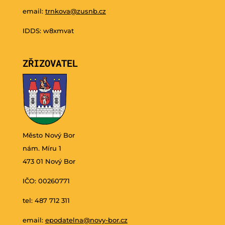
email:
trnkova@zusnb.cz
IDDS: w8xmvat
ZŘIZOVATEL
Město Nový Bor
nám. Míru 1
473 01 Nový Bor
IČO: 00260771
tel: 487 712 311
email:
epodatelna@novy-bor.cz