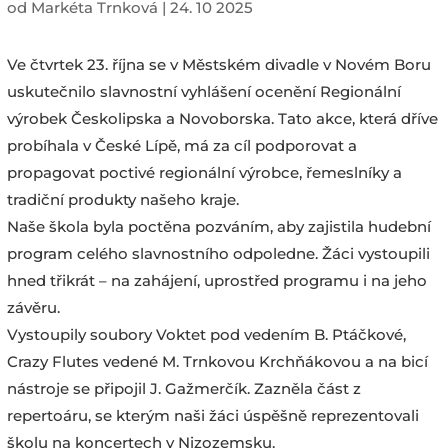
od
Markéta Trnková
|
24. 10 2025
Ve čtvrtek 23. října se v Městském divadle v Novém Boru
uskutečnilo slavnostní vyhlášení ocenění Regionální
výrobek Českolipska a Novoborska. Tato akce, která dříve
probíhala v České Lípě, má za cíl podporovat a
propagovat poctivé regionální výrobce, řemeslníky a
tradiční produkty našeho kraje.
Naše škola byla poctěna pozváním, aby zajistila hudební
program celého slavnostního odpoledne. Žáci vystoupili
hned třikrát – na zahájení, uprostřed programu i na jeho
závěru.
Vystoupily soubory Voktet pod vedením B. Ptáčkové,
Crazy Flutes vedené M. Trnkovou Krchňákovou a na bicí
nástroje se připojil J. Gažmerčík. Zazněla část z
repertoáru, se kterým naši žáci úspěšně reprezentovali
školu na koncertech v Nizozemsku.