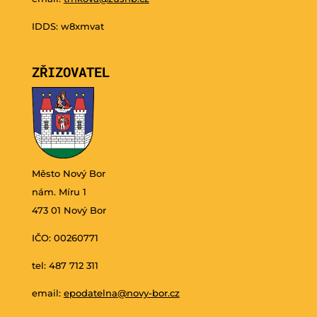
IDDS: w8xmvat
ZŘIZOVATEL
Město Nový Bor
nám. Míru 1
473 01 Nový Bor
IČO: 00260771
tel: 487 712 311
email:
epodatelna@novy-bor.cz