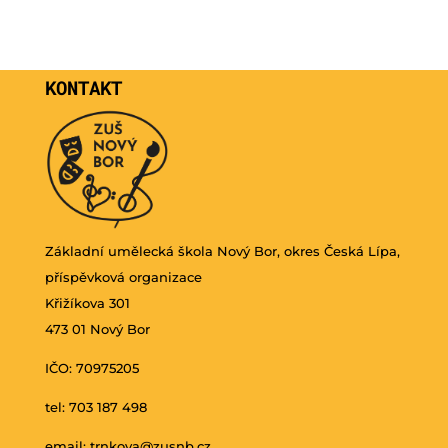
KONTAKT
Základní umělecká škola Nový Bor, okres Česká Lípa,
příspěvková organizace
Křižíkova 301
473 01 Nový Bor
IČO: 70975205
tel: 703 187 498
email:
trnkova@zusnb.cz