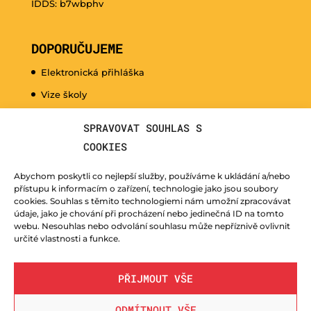
IDDS: b7wbphv
DOPORUČUJEME
Elektronická přihláška
Vize školy
Promo video
SPRAVOVAT SOUHLAS S
Dny otevřených dveří
COOKIES
Hudební nauka pro naše nejmenší
Abychom poskytli co nejlepší služby, používáme k ukládání a/nebo
Kurzy pro veřejnost
přístupu k informacím o zařízení, technologie jako jsou soubory
cookies. Souhlas s těmito technologiemi nám umožní zpracovávat
Fotogalerie
údaje, jako je chování při procházení nebo jedinečná ID na tomto
webu. Nesouhlas nebo odvolání souhlasu může nepříznivě ovlivnit
Učitelé
určité vlastnosti a funkce.
PŘIJMOUT VŠE
ODMÍTNOUT VŠE