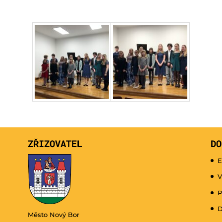
ZŘIZOVATEL
DO
E
V
P
D
Město Nový Bor