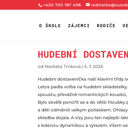
+420 703 187 498
reditelka@zusnb
O ŠKOLE
ZÁJEMCI
RODIČE
V
HUDEBNÍ DOSTAVE
od
Markéta Trnková
|
5. 3 2026
Hudební dostaveníčka naší klavírní třídy s
Letos padla volba na hudební skladatelky.
spoustu, převážně romantických kousků, pr
Bylo skvělé ponořit se a do větší hloubky
a děti odměnili velkým potleskem. Ohlasy 
skladba dojala. A slzy jsou ten nejlepší l
s krásnou dynamikou a výrazem. Všem se da