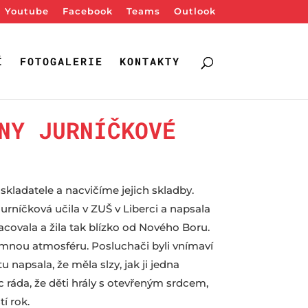
Youtube
Facebook
Teams
Outlook
Í
FOTOGALERIE
KONTAKTY
NY JURNÍČKOVÉ
skladatele a nacvičíme jejich skladby.
rníčková učila v ZUŠ v Liberci a napsala
covala a žila tak blízko od Nového Boru.
jemnou atmosféru. Posluchači byli vnímaví
napsala, že měla slzy, jak ji jedna
c ráda, že děti hrály s otevřeným srdcem,
í rok.