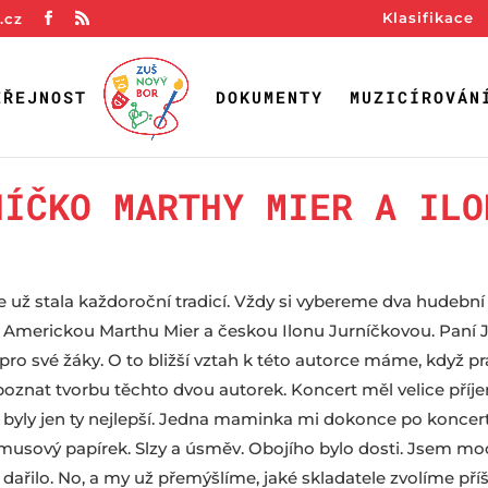
Klasifikace
.cz
EŘEJNOST
DOKUMENTY
MUZICÍROVÁN
NÍČKO MARTHY MIER A ILO
e už stala každoroční tradicí. Vždy si vybereme dva hudební 
 Americkou Marthu Mier a českou Ilonu Jurníčkovou. Paní Ju
o své žáky. O to bližší vztah k této autorce máme, když pra
 poznat tvorbu těchto dvou autorek. Koncert měl velice pří
byly jen ty nejlepší. Jedna maminka mi dokonce po koncertu 
akmusový papírek. Slzy a úsměv. Obojího bylo dosti. Jsem mo
řilo. No, a my už přemýšlíme, jaké skladatele zvolíme příšt