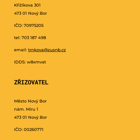
Křižíkova 301
473 01 Nový Bor
IČO: 70975205
tel: 703 187 498
email:
trnkova@zusnb.cz
IDDS: w8xmvat
ZŘIZOVATEL
Město Nový Bor
nám. Míru 1
473 01 Nový Bor
IČO: 00260771