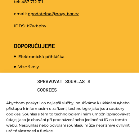
tel: 487 712 311
email:
epodatelna@novy-bor.cz
IDDS: b7wbphv
DOPORUČUJEME
Elektronická přihláška
Vize školy
Promo video
SPRAVOVAT SOUHLAS S
Dny otevřených dveří
COOKIES
Hudební nauka pro naše nejmenší
Abychom poskytli co nejlepší služby, používáme k ukládání a/nebo
Kurzy pro veřejnost
přístupu k informacím o zařízení, technologie jako jsou soubory
cookies. Souhlas s těmito technologiemi nám umožní zpracovávat
Fotogalerie
údaje, jako je chování při procházení nebo jedinečná ID na tomto
webu. Nesouhlas nebo odvolání souhlasu může nepříznivě ovlivnit
Učitelé
určité vlastnosti a funkce.