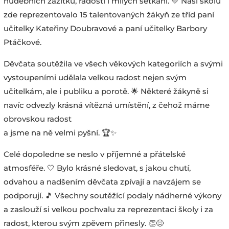
hudebních zážitků, radosti i milých setkání. 💛 Naši školu
zde reprezentovalo 15 talentovaných žákyň ze tříd paní
učitelky Kateřiny Doubravové a paní učitelky Barbory
Ptáčkové.
Děvčata soutěžila ve všech věkových kategoriích a svými
vystoupeními udělala velkou radost nejen svým
učitelkám, ale i publiku a porotě. 🌟 Některé žákyně si
navíc odvezly krásná vítězná umístění, z čehož máme
obrovskou radost
a jsme na ně velmi pyšní. 🏆✨
Celé dopoledne se neslo v příjemné a přátelské
atmosféře. 🤍 Bylo krásné sledovat, s jakou chutí,
odvahou a nadšením děvčata zpívají a navzájem se
podporují. 🎵 Všechny soutěžící podaly nádherné výkony
a zaslouží si velkou pochvalu za reprezentaci školy i za
radost, kterou svým zpěvem přinesly. 👏😊