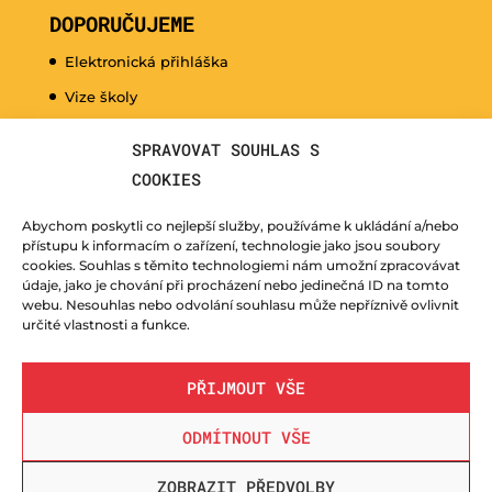
DOPORUČUJEME
Elektronická přihláška
Vize školy
Promo video
SPRAVOVAT SOUHLAS S
Dny otevřených dveří
COOKIES
Hudební nauka pro naše nejmenší
Abychom poskytli co nejlepší služby, používáme k ukládání a/nebo
Kurzy pro veřejnost
přístupu k informacím o zařízení, technologie jako jsou soubory
cookies. Souhlas s těmito technologiemi nám umožní zpracovávat
Fotogalerie
údaje, jako je chování při procházení nebo jedinečná ID na tomto
webu. Nesouhlas nebo odvolání souhlasu může nepříznivě ovlivnit
Učitelé
určité vlastnosti a funkce.
PŘIJMOUT VŠE
ODMÍTNOUT VŠE
© ZUŠ Nový Bor - vytvořila společnost
TrollComputers s.r.o.
| webdesign
LUCZI DESIGNE
ZOBRAZIT PŘEDVOLBY