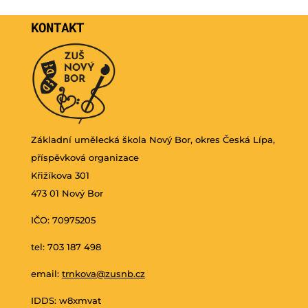
KONTAKT
Základní umělecká škola Nový Bor, okres Česká Lípa,
příspěvková organizace
Křižíkova 301
473 01 Nový Bor
IČO: 70975205
tel: 703 187 498
email:
trnkova@zusnb.cz
IDDS: w8xmvat