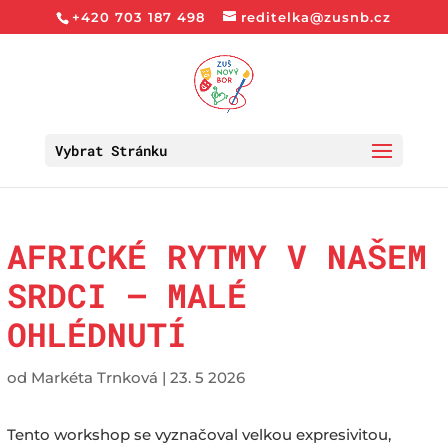
+420 703 187 498
reditelka@zusnb.cz
Vybrat Stránku
AFRICKÉ RYTMY V NAŠEM
SRDCI – MALÉ
OHLÉDNUTÍ
od
Markéta Trnková
|
23. 5 2026
Tento workshop se vyznačoval velkou expresivitou,