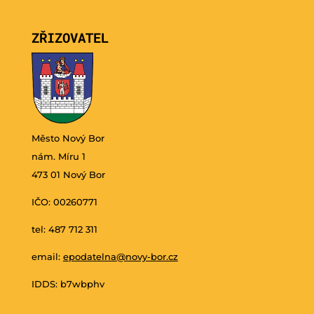
ZŘIZOVATEL
Město Nový Bor
nám. Míru 1
473 01 Nový Bor
IČO: 00260771
tel: 487 712 311
email:
epodatelna@novy-bor.cz
IDDS: b7wbphv