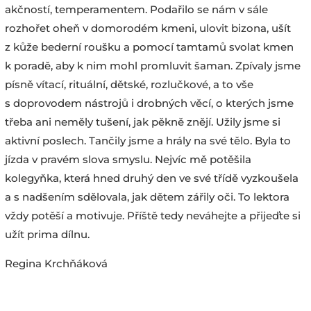
akčností, temperamentem. Podařilo se nám v sále
rozhořet oheň v domorodém kmeni, ulovit bizona, ušít
z kůže bederní roušku a pomocí tamtamů svolat kmen
k poradě, aby k nim mohl promluvit šaman. Zpívaly jsme
písně vítací, rituální, dětské, rozlučkové, a to vše
s doprovodem nástrojů i drobných věcí, o kterých jsme
třeba ani neměly tušení, jak pěkně znějí. Užily jsme si
aktivní poslech. Tančily jsme a hrály na své tělo. Byla to
jízda v pravém slova smyslu. Nejvíc mě potěšila
kolegyňka, která hned druhý den ve své třídě vyzkoušela
a s nadšením sdělovala, jak dětem zářily oči. To lektora
vždy potěší a motivuje. Příště tedy neváhejte a přijeďte si
užít prima dílnu.
Regina Krchňáková