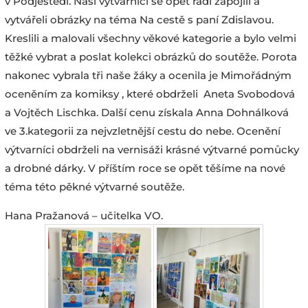
v Podještědí. Naši výtvarníci se opět rádi zapojili a
vytvářeli obrázky na téma Na cestě s paní Zdislavou.
Kreslili a malovali všechny věkové kategorie a bylo velmi
těžké vybrat a poslat kolekci obrázků do soutěže. Porota
nakonec vybrala tři naše žáky a ocenila je Mimořádným
oceněním za komiksy , které obdrželi Aneta Svobodová
a Vojtěch Lischka. Další cenu získala Anna Dohnálková
ve 3.kategorii za nejvzletnější cestu do nebe. Ocenění
výtvarníci obdrželi na vernisáži krásné výtvarné pomůcky
a drobné dárky. V příštím roce se opět těšíme na nové
téma této pěkné výtvarné soutěže.
Hana Pražanová – učitelka VO.