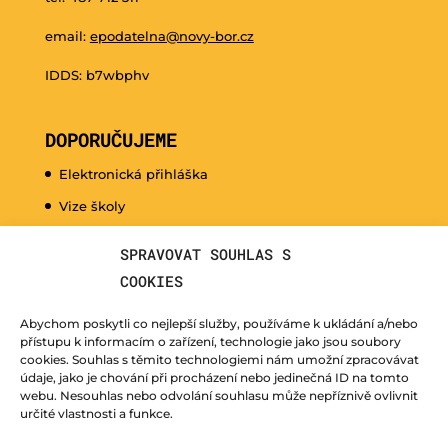
email:
epodatelna@novy-bor.cz
IDDS: b7wbphv
DOPORUČUJEME
Elektronická přihláška
Vize školy
Promo video
SPRAVOVAT SOUHLAS S
Dny otevřených dveří
COOKIES
Hudební nauka pro naše nejmenší
Abychom poskytli co nejlepší služby, používáme k ukládání a/nebo
Kurzy pro veřejnost
přístupu k informacím o zařízení, technologie jako jsou soubory
cookies. Souhlas s těmito technologiemi nám umožní zpracovávat
Fotogalerie
údaje, jako je chování při procházení nebo jedinečná ID na tomto
webu. Nesouhlas nebo odvolání souhlasu může nepříznivě ovlivnit
Učitelé
určité vlastnosti a funkce.