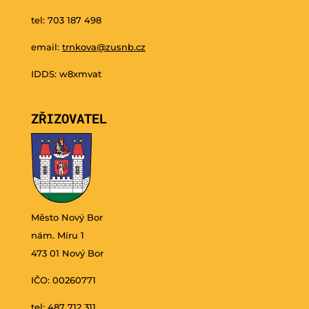
tel: 703 187 498
email:
trnkova@zusnb.cz
IDDS: w8xmvat
ZŘIZOVATEL
Město Nový Bor
nám. Míru 1
473 01 Nový Bor
IČO: 00260771
tel: 487 712 311