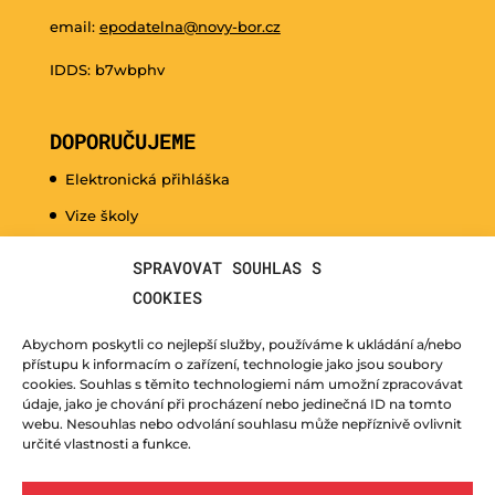
email:
epodatelna@novy-bor.cz
IDDS: b7wbphv
DOPORUČUJEME
Elektronická přihláška
Vize školy
Promo video
SPRAVOVAT SOUHLAS S
Dny otevřených dveří
COOKIES
Hudební nauka pro naše nejmenší
Abychom poskytli co nejlepší služby, používáme k ukládání a/nebo
Kurzy pro veřejnost
přístupu k informacím o zařízení, technologie jako jsou soubory
cookies. Souhlas s těmito technologiemi nám umožní zpracovávat
Fotogalerie
údaje, jako je chování při procházení nebo jedinečná ID na tomto
webu. Nesouhlas nebo odvolání souhlasu může nepříznivě ovlivnit
Učitelé
určité vlastnosti a funkce.