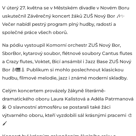
V úterý 27. května se v Městském divadle v Novém Boru
uskutečnil Závěrečný koncert žáků ZUŠ Nový Bor 🎶✨
Večer nabídl pestrý program plný hudby, radosti a
společné práce všech oborů.
Na pódiu vystoupil Komorní orchestr ZUŠ Nový Bor,
SborBor, kytarový soubor, flétnové soubory Cantus flutes
a Crazy flutes, Voktet, Bicí ansámbl i Jazz Base ZUŠ Nový
Bor 🎻🎹🎸 Publikum si mohlo poslechnout klasickou
hudbu, filmové melodie, jazz i známé moderní skladby.
Celým koncertem provázely žákyně literárně-
dramatického oboru Laura Kalistová a Adéla Patrmanová
🎤 O slavnostní atmosféru se postarali také žáci
výtvarného oboru, kteří vyzdobili sál krásnými pracemi 🎨
🖌️