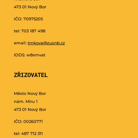
473 01 Nový Bor
IČO: 70975205
tel: 703 187 498
email:
trnkova@zusnb.cz
IDDS: w8xmvat
ZŘIZOVATEL
Město Nový Bor
nám. Míru 1
473 01 Nový Bor
IČO: 00260771
tel: 487 712 311