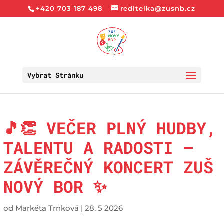
+420 703 187 498
reditelka@zusnb.cz
Vybrat Stránku
🎵👏 VEČER PLNÝ HUDBY,
TALENTU A RADOSTI —
ZÁVĚREČNÝ KONCERT ZUŠ
NOVÝ BOR ✨
od
Markéta Trnková
|
28. 5 2026