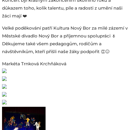
Koncert byl krásným zakončením školního roku a
důkazem toho, kolik talentu, píle a radosti z umění naši
žáci mají ❤️
Velké poděkování patří Kultura Nový Bor za milé zázemí v
Městské divadlo Nový Bor a příjemnou spolupráci 🌷
Děkujeme také všem pedagogům, rodičům a
návštěvníkům, kteří přišli naše žáky podpořit 👏😊
Markéta Trnková Krchňáková