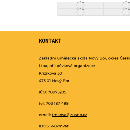
KONTAKT
Základní umělecká škola Nový Bor, okres Česk
Lípa, příspěvková organizace
Křižíkova 301
473 01 Nový Bor
IČO: 70975205
tel: 703 187 498
email:
trnkova@zusnb.cz
IDDS: w8xmvat