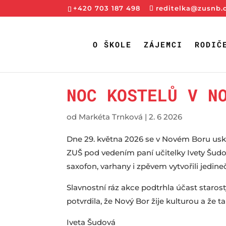
+420 703 187 498
reditelka@zusnb.
O ŠKOLE
ZÁJEMCI
RODIČ
NOC KOSTELŮ V N
od
Markéta Trnková
|
2. 6 2026
Dne 29. května 2026 se v Novém Boru uskute
ZUŠ pod vedením paní učitelky Ivety Šudov
saxofon, varhany i zpěvem vytvořili jedin
Slavnostní ráz akce podtrhla účast staro
potvrdila, že Nový Bor žije kulturou a že 
Iveta Šudová