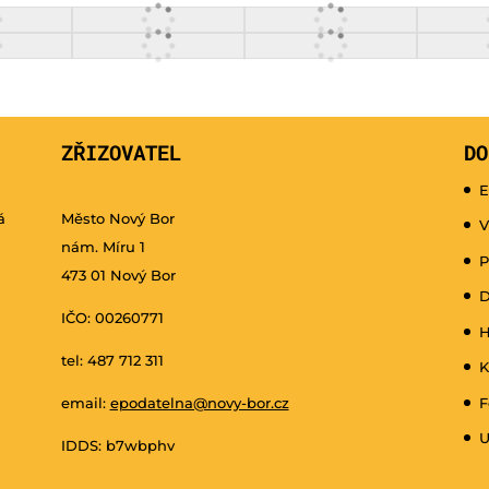
ZŘIZOVATEL
DO
E
á
Město Nový Bor
V
nám. Míru 1
P
473 01 Nový Bor
D
IČO: 00260771
H
tel: 487 712 311
K
email:
epodatelna@novy-bor.cz
F
U
IDDS: b7wbphv