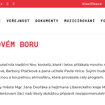
cz
Klasifikace
E
VEŘEJNOST
DOKUMENTY
MUZICÍROVÁNÍ
F
OVÉM BORU
čnila tradiční Noc kostelů, která i letos přilákala mnoho ná
é, Barbory Ptáčkové a pana učitele Pavla Hrice. Svými hude
ečnou a kouzelnou atmosféru, která provázela celý program.
sty města Mgr. Jana Dvořáka a hejtmana Libereckého kraje M
talentovaní žáci naší školy dokážou připravit nezapomenutel