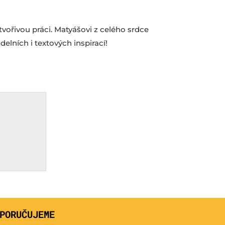
tvořivou práci. Matyášovi z celého srdce
lních i textových inspirací!
PORUČUJEME