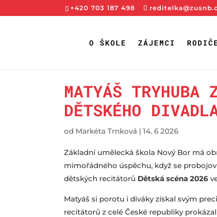
+420 703 187 498
reditelka@zusnb.
O ŠKOLE
ZÁJEMCI
RODIČ
MATYÁŠ TRYHUBA 
DĚTSKÉHO DIVADL
od
Markéta Trnková
|
14. 6 2026
​Základní umělecká škola Nový Bor má obr
mimořádného úspěchu, když se probojoval 
dětských recitátorů
Dětská scéna 2026
ve
​Matyáš si porotu i diváky získal svým p
recitátorů z celé České republiky prokáza