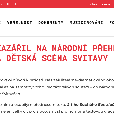
cz
Klasifikace
E
VEŘEJNOST
DOKUMENTY
MUZICÍROVÁNÍ
F
ZAZÁŘIL NA NÁRODNÍ PŘEH
A DĚTSKÁ SCÉNA SVITAVY
ovský důvod k hrdosti. Náš žák literárně-dramatického obo
až na samotný vrchol recitátorských soutěží – do národního
 Svitavách.
recizním a osobitým přednesem textu
Jiřího Suchého
Sen zlo
l nejen velký cit pro slovo, smysl pro humor a textovou gra