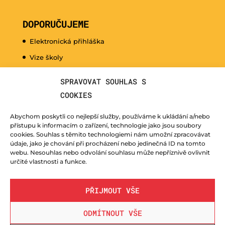
DOPORUČUJEME
Elektronická přihláška
Vize školy
Promo video
SPRAVOVAT SOUHLAS S
Dny otevřených dveří
COOKIES
Hudební nauka pro naše nejmenší
Abychom poskytli co nejlepší služby, používáme k ukládání a/nebo
Kurzy pro veřejnost
přístupu k informacím o zařízení, technologie jako jsou soubory
cookies. Souhlas s těmito technologiemi nám umožní zpracovávat
Fotogalerie
údaje, jako je chování při procházení nebo jedinečná ID na tomto
webu. Nesouhlas nebo odvolání souhlasu může nepříznivě ovlivnit
Učitelé
určité vlastnosti a funkce.
PŘIJMOUT VŠE
ODMÍTNOUT VŠE
© ZUŠ Nový Bor - vytvořila společnost