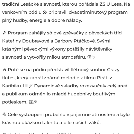
tradiční Lesácké slavnosti, kterou pořádala ZŠ U Lesa. Na
venkovním pódiu 🎤 připravili dvacetiminutový program
plný hudby, energie a dobré nálady.
🎵 Program zahájily sólové zpěvačky z pěveckých tříd
Kateřiny Doubravové a Barbory Ptáčkové. Svými
krásnými pěveckými výkony potěšily návštěvníky
slavnosti a vytvořily milou atmosféru. 👏✨
🎶 Poté se na pódiu představil flétnový soubor Crazy
flutes, který zahrál známé melodie z filmu Piráti z
Karibiku. 🏴‍☠️🪈 Dynamické skladby rozezvučely celý areál
a publikum odměnilo mladé hudebníky bouřlivým
potleskem. 👏🎉
🌞 Celé vystoupení proběhlo v příjemné atmosféře a bylo
krásnou ukázkou talentu a píle našich žáků.