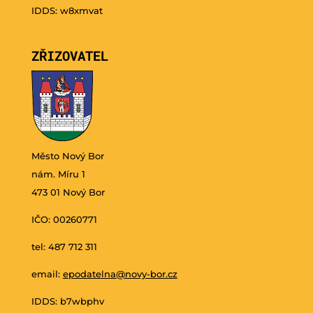
IDDS: w8xmvat
ZŘIZOVATEL
Město Nový Bor
nám. Míru 1
473 01 Nový Bor
IČO: 00260771
tel: 487 712 311
email:
epodatelna@novy-bor.cz
IDDS: b7wbphv