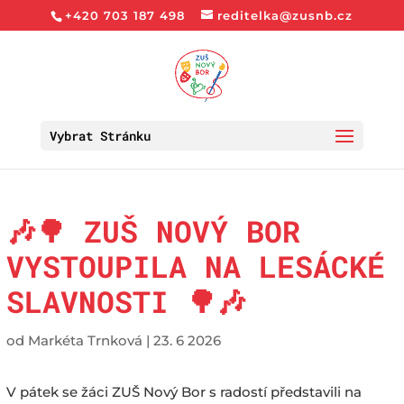
+420 703 187 498
reditelka@zusnb.cz
Vybrat Stránku
🎶🌳 ZUŠ NOVÝ BOR
VYSTOUPILA NA LESÁCKÉ
SLAVNOSTI 🌳🎶
od
Markéta Trnková
|
23. 6 2026
V pátek se žáci ZUŠ Nový Bor s radostí představili na