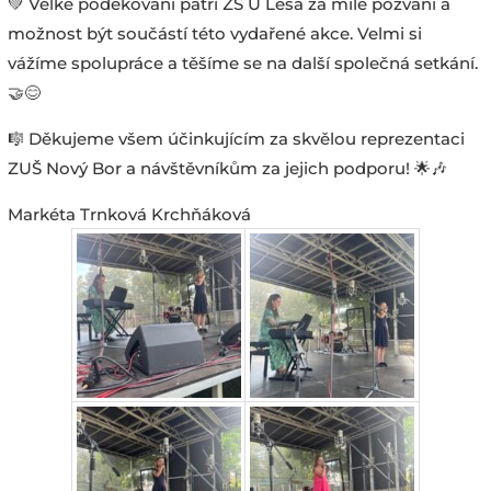
💚 Velké poděkování patří ZŠ U Lesa za milé pozvání a
možnost být součástí této vydařené akce. Velmi si
vážíme spolupráce a těšíme se na další společná setkání.
🤝😊
🎼 Děkujeme všem účinkujícím za skvělou reprezentaci
ZUŠ Nový Bor a návštěvníkům za jejich podporu! 🌟🎶
Markéta Trnková Krchňáková