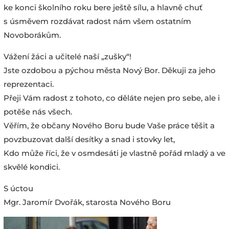
ke konci školního roku bere ještě sílu, a hlavně chuť
s úsměvem rozdávat radost nám všem ostatním
Novoborákům.
Vážení žáci a učitelé naší „zušky“!
Jste ozdobou a pýchou města Nový Bor. Děkuji za jeho
reprezentaci.
Přeji Vám radost z tohoto, co děláte nejen pro sebe, ale i
potěše nás všech.
Věřím, že občany Nového Boru bude Vaše práce těšit a
povzbuzovat další desítky a snad i stovky let,
Kdo může říci, že v osmdesáti je vlastně pořád mladý a ve
skvělé kondici.
S úctou
Mgr. Jaromír Dvořák, starosta Nového Boru