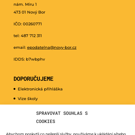
nám. Míru 1
473 01 Nový Bor
IČO: 00260771
tel: 487 712 311
email:
epodatelna@novy-bor.cz
IDDS: b7wbphv
DOPORUČUJEME
Elektronická přihláška
Vize školy
Promo video
SPRAVOVAT SOUHLAS S
Dny otevřených dveří
COOKIES
Hudební nauka pro naše nejmenší
Abychom poskytli co nejlepší služby, používáme k ukládání a/nebo