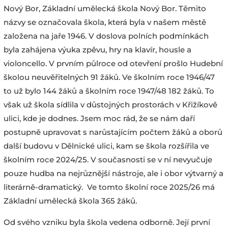
Nový Bor, Základní umělecká škola Nový Bor. Těmito
názvy se označovala škola, která byla v našem městě
založena na jaře 1946. V doslova polních podmínkách
byla zahájena výuka zpěvu, hry na klavír, housle a
violoncello. V prvním půlroce od otevření prošlo Hudební
školou neuvěřitelných 91 žáků. Ve školním roce 1946/47
to už bylo 144 žáků a školním roce 1947/48 182 žáků. To
však už škola sídlila v důstojných prostorách v Křižíkově
ulici, kde je dodnes. Jsem moc rád, že se nám daří
postupně upravovat s narůstajícím počtem žáků a oborů
další budovu v Dělnické ulici, kam se škola rozšířila ve
školním roce 2024/25. V současnosti se v ní nevyučuje
pouze hudba na nejrůznější nástroje, ale i obor výtvarný a
literárně-dramatický. Ve tomto školní roce 2025/26 má
Základní umělecká škola 365 žáků.
Od svého vzniku byla škola vedena odborně. Její první