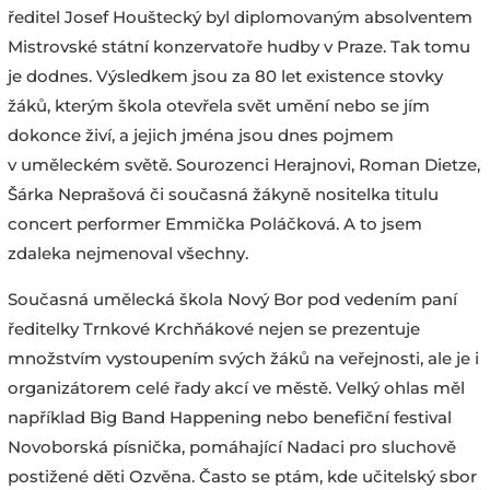
ředitel Josef Houštecký byl diplomovaným absolventem
Mistrovské státní konzervatoře hudby v Praze. Tak tomu
je dodnes. Výsledkem jsou za 80 let existence stovky
žáků, kterým škola otevřela svět umění nebo se jím
dokonce živí, a jejich jména jsou dnes pojmem
v uměleckém světě. Sourozenci Herajnovi, Roman Dietze,
Šárka Neprašová či současná žákyně nositelka titulu
concert performer Emmička Poláčková. A to jsem
zdaleka nejmenoval všechny.
Současná umělecká škola Nový Bor pod vedením paní
ředitelky Trnkové Krchňákové nejen se prezentuje
množstvím vystoupením svých žáků na veřejnosti, ale je i
organizátorem celé řady akcí ve městě. Velký ohlas měl
například Big Band Happening nebo benefiční festival
Novoborská písnička, pomáhající Nadaci pro sluchově
postižené děti Ozvěna. Často se ptám, kde učitelský sbor