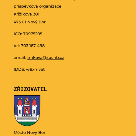
příspěvková organizace
Křižíkova 301
473 01 Nový Bor
IČO: 70975205
tel: 703 187 498
email:
trnkova@zusnb.cz
IDDS: w8xmvat
ZŘIZOVATEL
Město Nový Bor