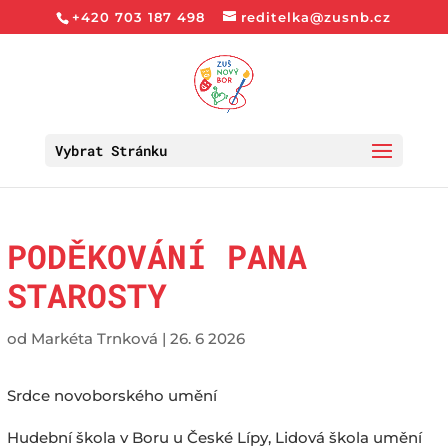
+420 703 187 498
reditelka@zusnb.cz
Vybrat Stránku
PODĚKOVÁNÍ PANA
STAROSTY
od
Markéta Trnková
|
26. 6 2026
Srdce novoborského umění
Hudební škola v Boru u České Lípy, Lidová škola umění