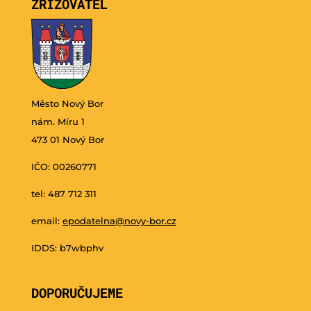
ZŘIZOVATEL
Město Nový Bor
nám. Míru 1
473 01 Nový Bor
IČO: 00260771
tel: 487 712 311
email:
epodatelna@novy-bor.cz
IDDS: b7wbphv
DOPORUČUJEME