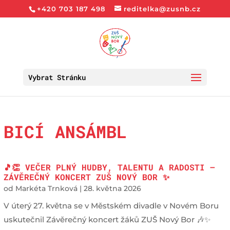
+420 703 187 498
reditelka@zusnb.cz
Vybrat Stránku
BICÍ ANSÁMBL
🎵👏 VEČER PLNÝ HUDBY, TALENTU A RADOSTI —
ZÁVĚREČNÝ KONCERT ZUŠ NOVÝ BOR ✨
od
Markéta Trnková
|
28. května 2026
V úterý 27. května se v Městském divadle v Novém Boru
uskutečnil Závěrečný koncert žáků ZUŠ Nový Bor 🎶✨