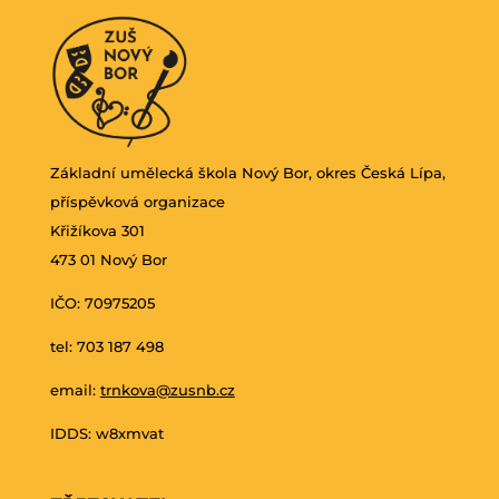
Základní umělecká škola Nový Bor, okres Česká Lípa,
příspěvková organizace
Křižíkova 301
473 01 Nový Bor
IČO: 70975205
tel: 703 187 498
email:
trnkova@zusnb.cz
IDDS: w8xmvat