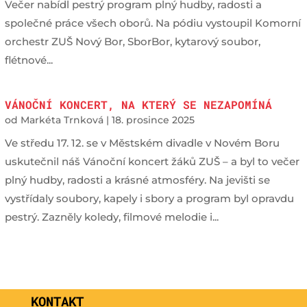
Večer nabídl pestrý program plný hudby, radosti a
společné práce všech oborů. Na pódiu vystoupil Komorní
orchestr ZUŠ Nový Bor, SborBor, kytarový soubor,
flétnové...
VÁNOČNÍ KONCERT, NA KTERÝ SE NEZAPOMÍNÁ
od
Markéta Trnková
|
18. prosince 2025
Ve středu 17. 12. se v Městském divadle v Novém Boru
uskutečnil náš Vánoční koncert žáků ZUŠ – a byl to večer
plný hudby, radosti a krásné atmosféry. Na jevišti se
vystřídaly soubory, kapely i sbory a program byl opravdu
pestrý. Zazněly koledy, filmové melodie i...
KONTAKT