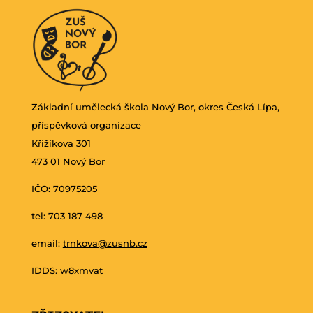
Základní umělecká škola Nový Bor, okres Česká Lípa,
příspěvková organizace
Křižíkova 301
473 01 Nový Bor
IČO: 70975205
tel: 703 187 498
email:
trnkova@zusnb.cz
IDDS: w8xmvat