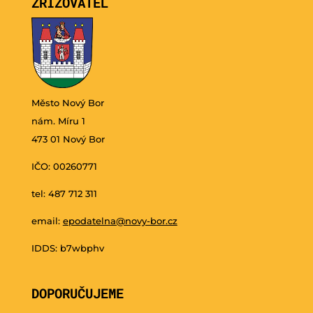
ZŘIZOVATEL
Město Nový Bor
nám. Míru 1
473 01 Nový Bor
IČO: 00260771
tel: 487 712 311
email:
epodatelna@novy-bor.cz
IDDS: b7wbphv
DOPORUČUJEME