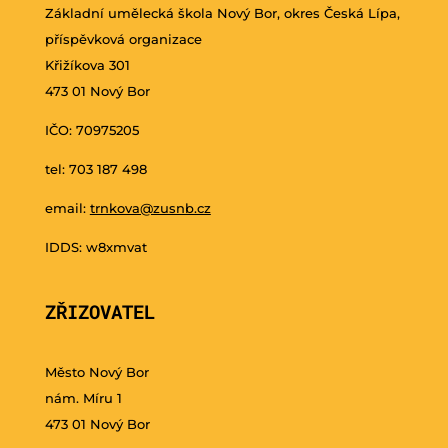
Základní umělecká škola Nový Bor, okres Česká Lípa,
příspěvková organizace
Křižíkova 301
473 01 Nový Bor
IČO: 70975205
tel: 703 187 498
email:
trnkova@zusnb.cz
IDDS: w8xmvat
ZŘIZOVATEL
Město Nový Bor
nám. Míru 1
473 01 Nový Bor