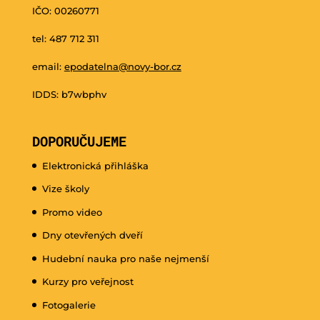
IČO: 00260771
tel: 487 712 311
email:
epodatelna@novy-bor.cz
IDDS: b7wbphv
DOPORUČUJEME
Elektronická přihláška
Vize školy
Promo video
Dny otevřených dveří
Hudební nauka pro naše nejmenší
Kurzy pro veřejnost
Fotogalerie