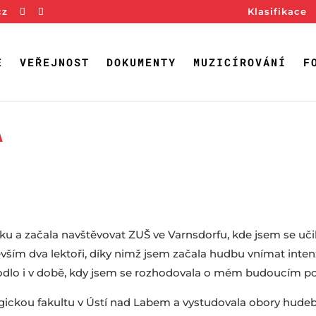
cz
Klasifikace
E
VEŘEJNOST
DOKUMENTY
MUZICÍROVÁNÍ
F
Á
ěku a začala navštěvovat ZUŠ ve Varnsdorfu, kde jsem se uč
evším dva lektoři, díky nimž jsem začala hudbu vnímat inten
hodlo i v době, kdy jsem se rozhodovala o mém budoucím po
ickou fakultu v Ústí nad Labem a vystudovala obory hudeb