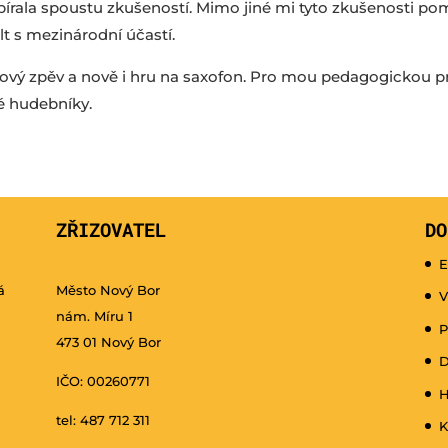
írala spoustu zkušeností. Mimo jiné mi tyto zkušenosti pom
t s mezinárodní účastí.
ý zpěv a nově i hru na saxofon. Pro mou pedagogickou prác
é hudebníky.
ZŘIZOVATEL
DO
E
á
Město Nový Bor
V
nám. Míru 1
P
473 01 Nový Bor
D
IČO: 00260771
H
tel: 487 712 311
K