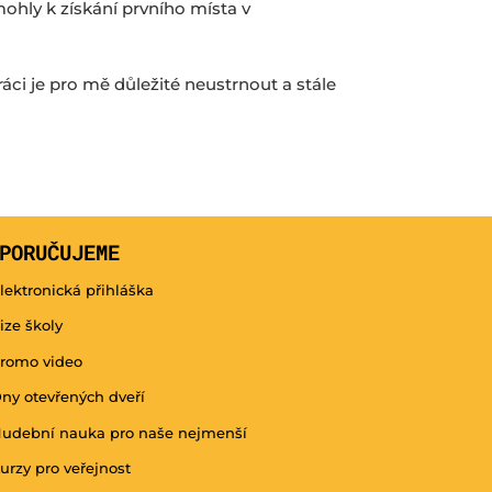
ohly k získání prvního místa v
i je pro mě důležité neustrnout a stále
PORUČUJEME
lektronická přihláška
ize školy
romo video
ny otevřených dveří
udební nauka pro naše nejmenší
urzy pro veřejnost