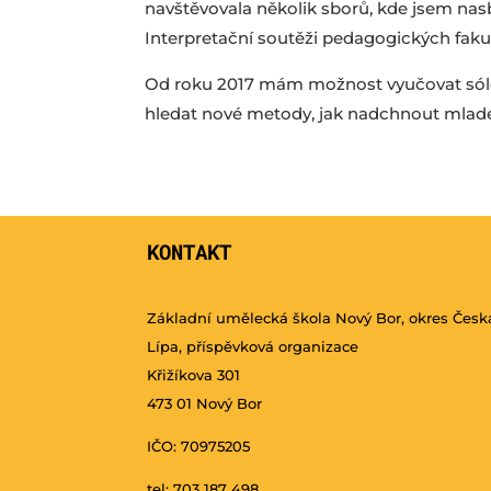
navštěvovala několik sborů, kde jsem nasb
Interpretační soutěži pedagogických fakul
Od roku 2017 mám možnost vyučovat sólov
hledat nové metody, jak nadchnout mlad
KONTAKT
Základní umělecká škola Nový Bor, okres Česk
Lípa, příspěvková organizace
Křižíkova 301
473 01 Nový Bor
IČO: 70975205
tel: 703 187 498