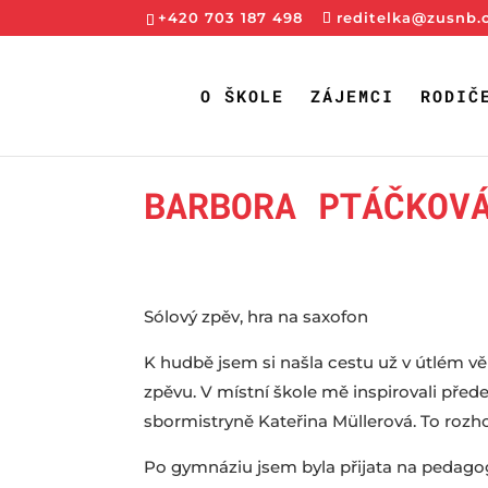
+420 703 187 498
reditelka@zusnb.
O ŠKOLE
ZÁJEMCI
RODIČ
BARBORA PTÁČKOV
Sólový zpěv, hra na saxofon
K hudbě jsem si našla cestu už v útlém v
zpěvu. V místní škole mě inspirovali před
sbormistryně Kateřina Müllerová. To roz
Po gymnáziu jsem byla přijata na pedagog