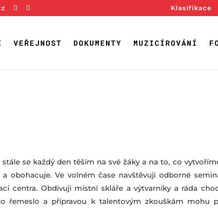
cz
Klasifikace
E
VEŘEJNOST
DOKUMENTY
MUZICÍROVÁNÍ
F
a stále se každý den těším na své žáky a na to, co vytvoř
 a obohacuje. Ve volném čase navštěvuji odborné semináře
vací centra. Obdivuji místní skláře a výtvarníky a ráda ch
toto řemeslo a přípravou k talentovým zkouškám mohu 