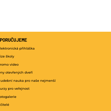
PORUČUJEME
lektronická přihláška
ize školy
romo video
ny otevřených dveří
udební nauka pro naše nejmenší
urzy pro veřejnost
otogalerie
čitelé