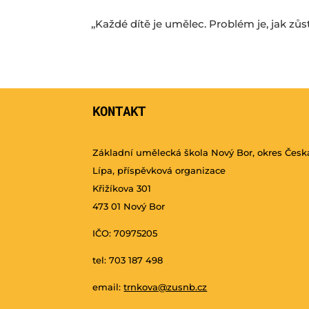
,,Každé dítě je umělec. Problém je, jak z
KONTAKT
Základní umělecká škola Nový Bor, okres Česk
Lípa, příspěvková organizace
Křižíkova 301
473 01 Nový Bor
IČO: 70975205
tel: 703 187 498
email:
trnkova@zusnb.cz