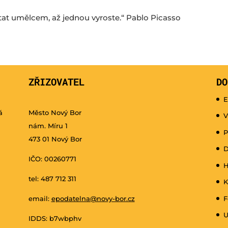
ůstat umělcem, až jednou vyroste.“ Pablo Picasso
ZŘIZOVATEL
DO
E
á
Město Nový Bor
V
nám. Míru 1
P
473 01 Nový Bor
D
IČO: 00260771
H
tel: 487 712 311
K
email:
epodatelna@novy-bor.cz
F
U
IDDS: b7wbphv