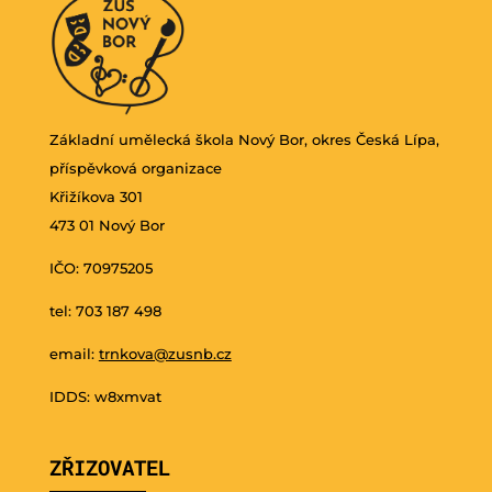
Základní umělecká škola Nový Bor, okres Česká Lípa,
příspěvková organizace
Křižíkova 301
473 01 Nový Bor
IČO: 70975205
tel: 703 187 498
email:
trnkova@zusnb.cz
IDDS: w8xmvat
ZŘIZOVATEL