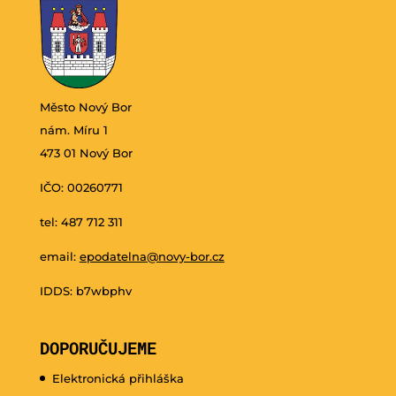
Město Nový Bor
nám. Míru 1
473 01 Nový Bor
IČO: 00260771
tel: 487 712 311
email:
epodatelna@novy-bor.cz
IDDS: b7wbphv
DOPORUČUJEME
Elektronická přihláška