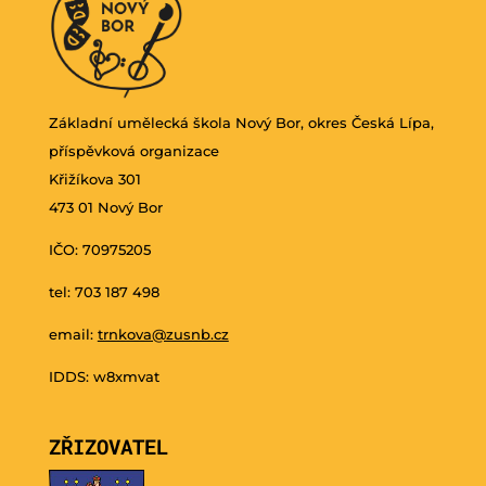
Základní umělecká škola Nový Bor, okres Česká Lípa,
příspěvková organizace
Křižíkova 301
473 01 Nový Bor
IČO: 70975205
tel: 703 187 498
email:
trnkova@zusnb.cz
IDDS: w8xmvat
ZŘIZOVATEL