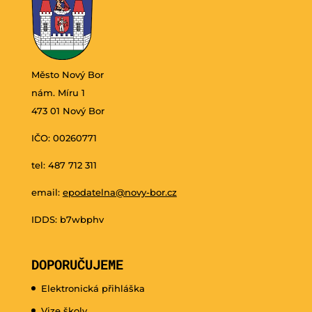
Město Nový Bor
nám. Míru 1
473 01 Nový Bor
IČO: 00260771
tel: 487 712 311
email:
epodatelna@novy-bor.cz
IDDS: b7wbphv
DOPORUČUJEME
Elektronická přihláška
Vize školy