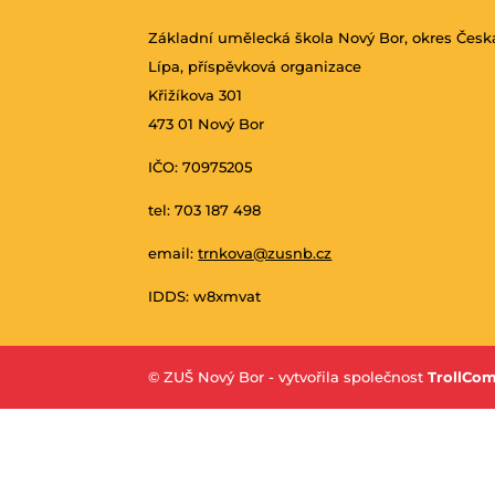
Základní umělecká škola Nový Bor, okres Česk
Lípa, příspěvková organizace
Křižíkova 301
473 01 Nový Bor
IČO: 70975205
tel: 703 187 498
email:
trnkova@zusnb.cz
IDDS: w8xmvat
© ZUŠ Nový Bor - vytvořila společnost
TrollCom