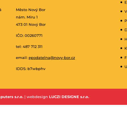
E
á
Město Nový Bor
V
nám. Míru 1
P
473 01 Nový Bor
D
IČO: 00260771
H
tel: 487 712 311
K
email:
epodatelna@novy-bor.cz
F
U
IDDS: b7wbphv
puters s.r.o.
| webdesign
LUCZI DESIGNE s.r.o.