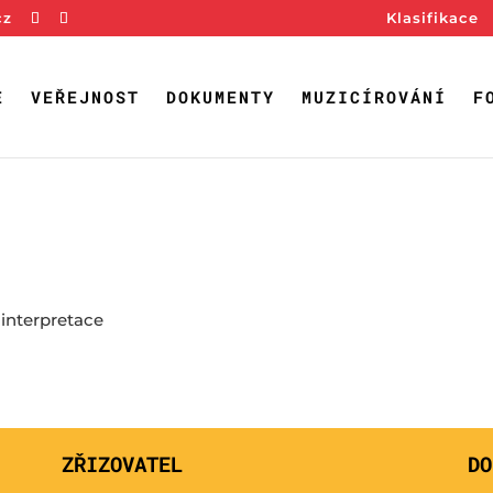
cz
Klasifikace
E
VEŘEJNOST
DOKUMENTY
MUZICÍROVÁNÍ
F
 interpretace
ZŘIZOVATEL
DO