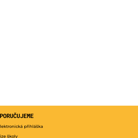
PORUČUJEME
lektronická přihláška
ize školy