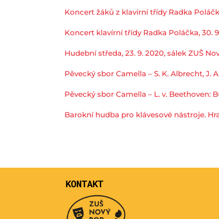
Koncert žáků z klavírní třídy Radka Poláč
Koncert klavírní třídy Radka Poláčka, 30. 
Hudební středa, 23. 9. 2020, sálek ZUŠ No
Pěvecký sbor Camella – S. K. Albrecht, J. 
Pěvecký sbor Camella – L. v. Beethoven: 
Barokní hudba pro klávesové nástroje. Hra
KONTAKT