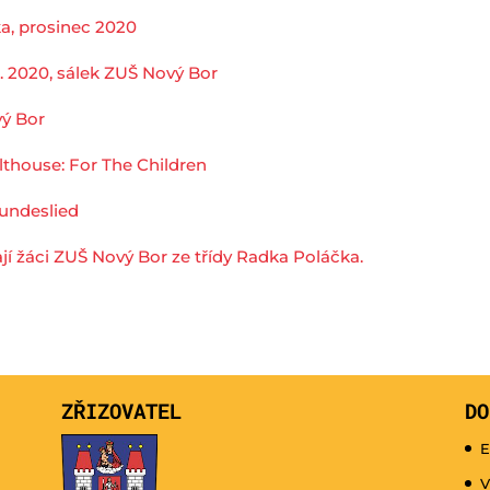
ka, prosinec 2020
9. 2020, sálek ZUŠ Nový Bor
vý Bor
Althouse: For The Children
Bundeslied
jí žáci ZUŠ Nový Bor ze třídy Radka Poláčka.
ZŘIZOVATEL
DO
E
V