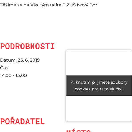
Těšíme se na Vás, tým učitelů ZUŠ Nový Bor
PODROBNOSTI
Datum:
25. 6. 2019
Čas:
14:00 - 15:00
Kliknutím přijmete soubory
Kliknutím přijmete soubory
cookies pro tuto službu
cookies pro tuto službu
POŘADATEL