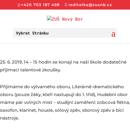
+420 703 187 498
reditelka@zusnb.cz
Vybrat Stránku
25. 6. 2019, 14 – 15 hodin se konají na naší škole dodatečné
přijímací talentové zkoušky.
Přijímáme do výtvarného oboru, Literárně-dramatického
oboru (pouze žáky, kteří nastupují do 1. tříd), Hudební obor
máme pár volných míst – studijní zaměření: zobcová flétna,
saxofon, klarinet, housle, sólový zpěv, sborový zpěv a bicí
nástroje.