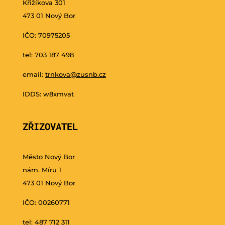
Křižíkova 301
473 01 Nový Bor
IČO: 70975205
tel: 703 187 498
email:
trnkova@zusnb.cz
IDDS: w8xmvat
ZŘIZOVATEL
Město Nový Bor
nám. Míru 1
473 01 Nový Bor
IČO: 00260771
tel: 487 712 311