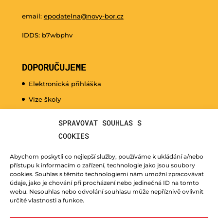
email:
epodatelna@novy-bor.cz
IDDS: b7wbphv
DOPORUČUJEME
Elektronická přihláška
Vize školy
Promo video
SPRAVOVAT SOUHLAS S
Dny otevřených dveří
COOKIES
Hudební nauka pro naše nejmenší
Abychom poskytli co nejlepší služby, používáme k ukládání a/nebo
Kurzy pro veřejnost
přístupu k informacím o zařízení, technologie jako jsou soubory
cookies. Souhlas s těmito technologiemi nám umožní zpracovávat
Fotogalerie
údaje, jako je chování při procházení nebo jedinečná ID na tomto
webu. Nesouhlas nebo odvolání souhlasu může nepříznivě ovlivnit
Učitelé
určité vlastnosti a funkce.