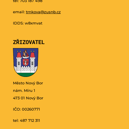
tel: 703 187 498
email:
trnkova@zusnb.cz
IDDS: w8xmvat
ZŘIZOVATEL
Město Nový Bor
nám. Míru 1
473 01 Nový Bor
IČO: 00260771
tel: 487 712 311