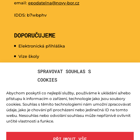
email:
epodatelna@novy-bor.cz
IDDS: b7wbphv
DOPORUČUJEME
Elektronická přihláška
Vize školy
Promo video
SPRAVOVAT SOUHLAS S
Dny otevřených dveří
COOKIES
Hudební nauka pro naše nejmenší
Abychom poskytli co nejlepší služby, používáme k ukládání a/nebo
Kurzy pro veřejnost
přístupu k informacím o zařízení, technologie jako jsou soubory
cookies. Souhlas s těmito technologiemi nám umožní zpracovávat
Fotogalerie
údaje, jako je chování při procházení nebo jedinečná ID na tomto
webu. Nesouhlas nebo odvolání souhlasu může nepříznivě ovlivnit
Učitelé
určité vlastnosti a funkce.
PŘIJMOUT VŠE