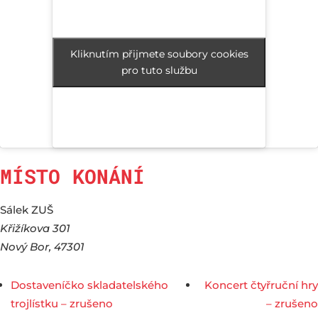
Kliknutím přijmete soubory cookies
Kliknutím přijmete soubory cookies
pro tuto službu
pro tuto službu
MÍSTO KONÁNÍ
Sálek ZUŠ
Křižíkova 301
Nový Bor
,
47301
Dostaveníčko skladatelského
Koncert čtyřruční hry
trojlístku – zrušeno
– zrušeno