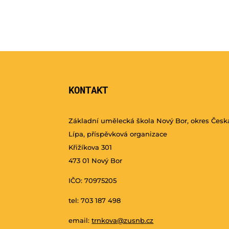
KONTAKT
Základní umělecká škola Nový Bor, okres Česk
Lípa, příspěvková organizace
Křižíkova 301
473 01 Nový Bor
IČO: 70975205
tel: 703 187 498
email:
trnkova@zusnb.cz