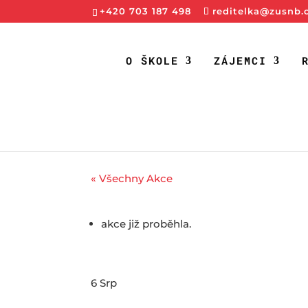
+420 703 187 498
reditelka@zusnb.
O ŠKOLE
ZÁJEMCI
« Všechny Akce
akce již proběhla.
6 Srp