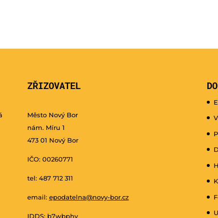
ZŘIZOVATEL
DO
E
á
Město Nový Bor
V
nám. Míru 1
P
473 01 Nový Bor
D
IČO: 00260771
H
tel: 487 712 311
K
email:
epodatelna@novy-bor.cz
F
U
IDDS: b7wbphv