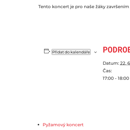
Tento koncert je pro naše žáky završením j
PODRO
Přidat do kalendáře
Datum:
22. 
Čas:
17:00 - 18:00
Pyžamový koncert