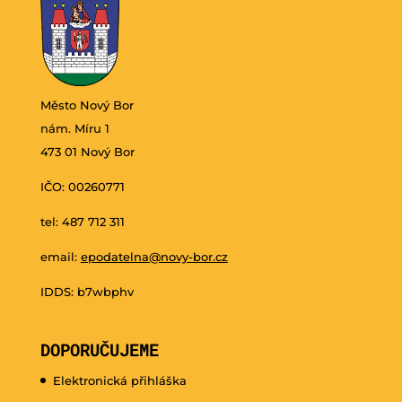
Město Nový Bor
nám. Míru 1
473 01 Nový Bor
IČO: 00260771
tel: 487 712 311
email:
epodatelna@novy-bor.cz
IDDS: b7wbphv
DOPORUČUJEME
Elektronická přihláška