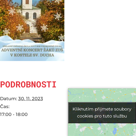
PODROBNOSTI
Datum:
30. 11. 2023
Čas:
Kliknutím přijmete soubory
Kliknutím přijmete soubory
17:00 - 18:00
cookies pro tuto službu
cookies pro tuto službu