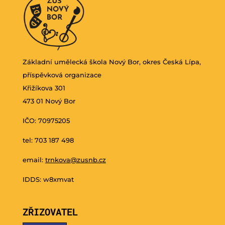
Základní umělecká škola Nový Bor, okres Česká Lípa,
příspěvková organizace
Křižíkova 301
473 01 Nový Bor
IČO: 70975205
tel: 703 187 498
email:
trnkova@zusnb.cz
IDDS: w8xmvat
ZŘIZOVATEL