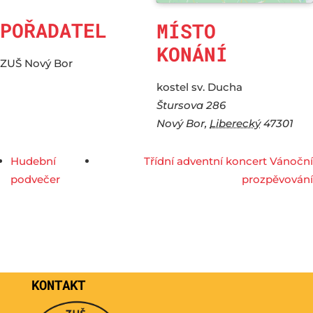
POŘADATEL
MÍSTO
KONÁNÍ
ZUŠ Nový Bor
kostel sv. Ducha
Štursova 286
Nový Bor
,
Liberecký
47301
Hudební
Třídní adventní koncert Vánoční
podvečer
prozpěvování
KONTAKT