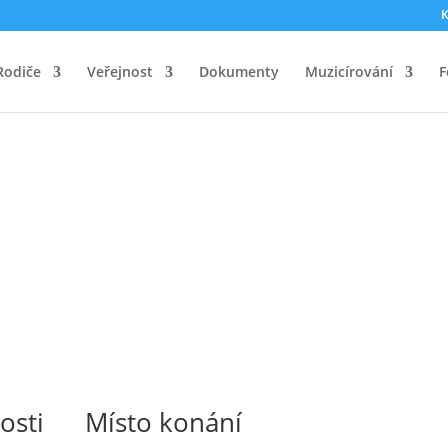
K
Rodiče
Veřejnost
Dokumenty
Muzicírování
F
osti
Místo konání