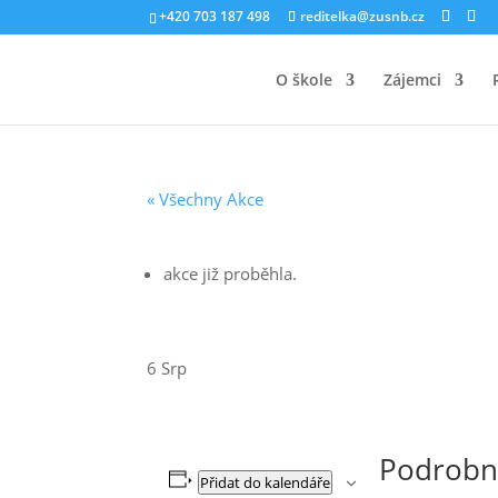
+420 703 187 498
reditelka@zusnb.cz
O škole
Zájemci
« Všechny Akce
akce již proběhla.
6 Srp
Podrobn
Přidat do kalendáře