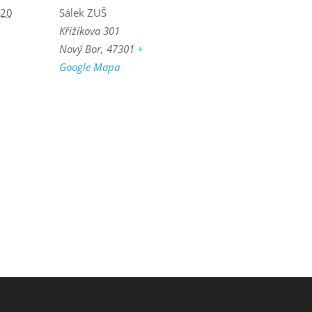
020
Sálek ZUŠ
Křižíkova 301
Nový Bor
,
47301
+
Google Mapa