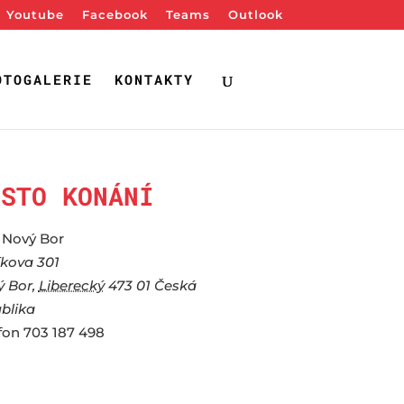
Youtube
Facebook
Teams
Outlook
OTOGALERIE
KONTAKTY
ÍSTO KONÁNÍ
 Nový Bor
íkova 301
ý Bor
,
Liberecký
473 01
Česká
blika
fon
703 187 498