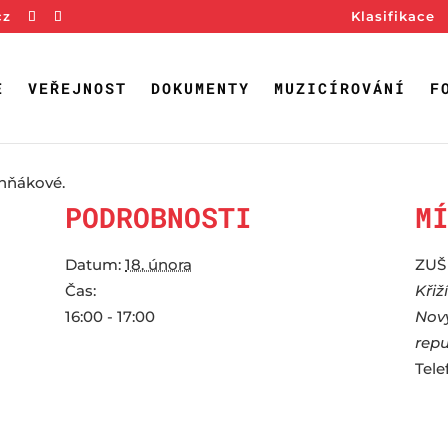
cz
Klasifikace
E
VEŘEJNOST
DOKUMENTY
MUZICÍROVÁNÍ
F
chňákové.
PODROBNOSTI
M
Datum:
18. února
ZUŠ
Čas:
Křiž
16:00 - 17:00
Nov
repu
Tele