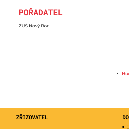
POŘADATEL
ZUŠ Nový Bor
Hud
ZŘIZOVATEL
DO
E