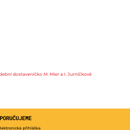
ební dostaveníčko M. Mier a I. Jurníčkové
PORUČUJEME
lektronická přihláška