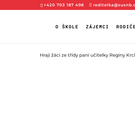
+420 703 187 498
reditelka@zusnb.
O ŠKOLE
ZÁJEMCI
RODIČ
Hrají žáci ze třídy paní učitelky Reginy Kr