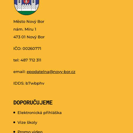
Město Nový Bor
nám. Míru 1
473 01 Nový Bor
IČO: 00260771
tel: 487 712 311
email:
epodatelna@novy-bor.cz
IDDS: b7wbphv
DOPORUČUJEME
Elektronická přihláška
Vize školy
Promo video