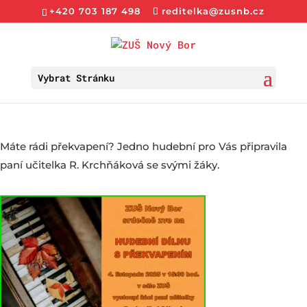
+420 703 187 498
reditelka@zusnb.cz
Vybrat Stránku
Máte rádi překvapení? Jedno hudební pro Vás připravila
paní učitelka R. Krchňáková se svými žáky.