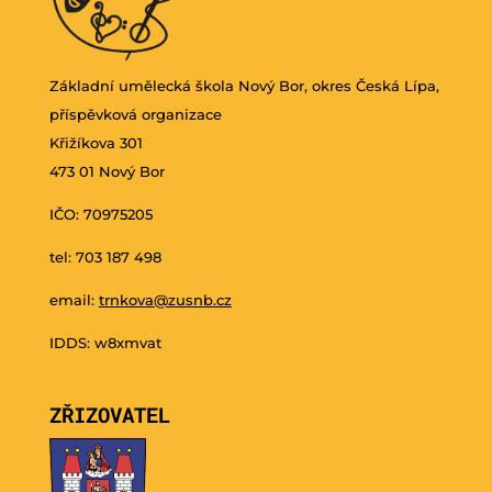
Základní umělecká škola Nový Bor, okres Česká Lípa,
příspěvková organizace
Křižíkova 301
473 01 Nový Bor
IČO: 70975205
tel: 703 187 498
email:
trnkova@zusnb.cz
IDDS: w8xmvat
ZŘIZOVATEL