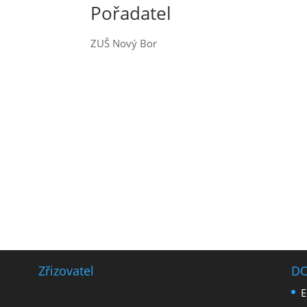
Pořadatel
ZUŠ Nový Bor
Zřizovatel
D
E