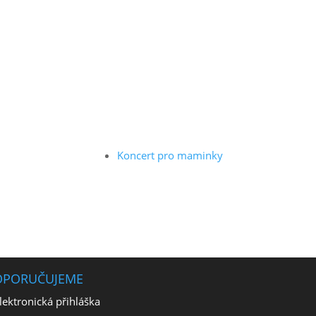
Koncert pro maminky
OPORUČUJEME
lektronická přihláška