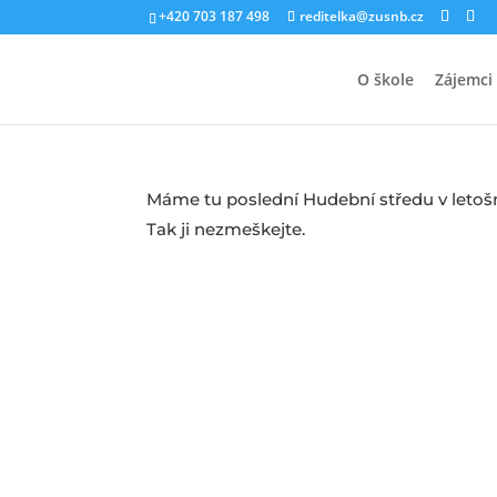
+420 703 187 498
reditelka@zusnb.cz
O škole
Zájemci
Máme tu poslední Hudební středu v letoš
Tak ji nezmeškejte.