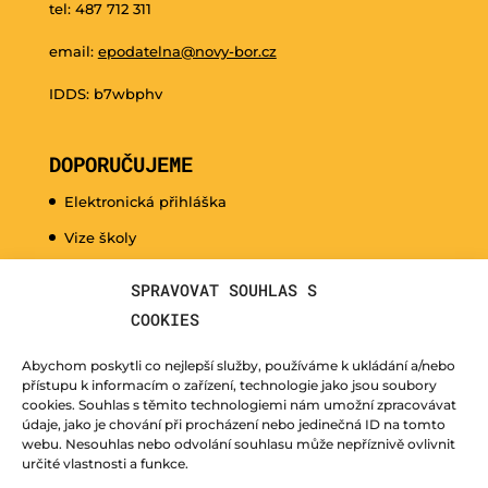
tel: 487 712 311
email:
epodatelna@novy-bor.cz
IDDS: b7wbphv
DOPORUČUJEME
Elektronická přihláška
Vize školy
Promo video
SPRAVOVAT SOUHLAS S
Dny otevřených dveří
COOKIES
Hudební nauka pro naše nejmenší
Abychom poskytli co nejlepší služby, používáme k ukládání a/nebo
Kurzy pro veřejnost
přístupu k informacím o zařízení, technologie jako jsou soubory
cookies. Souhlas s těmito technologiemi nám umožní zpracovávat
Fotogalerie
údaje, jako je chování při procházení nebo jedinečná ID na tomto
webu. Nesouhlas nebo odvolání souhlasu může nepříznivě ovlivnit
Učitelé
určité vlastnosti a funkce.