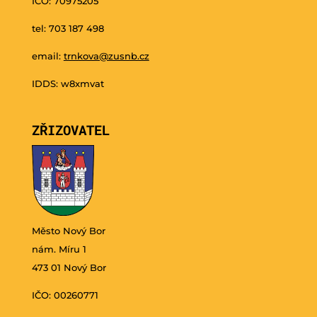
IČO: 70975205
tel: 703 187 498
email:
trnkova@zusnb.cz
IDDS: w8xmvat
ZŘIZOVATEL
Město Nový Bor
nám. Míru 1
473 01 Nový Bor
IČO: 00260771