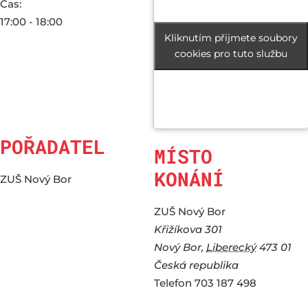
Čas:
17:00 - 18:00
Kliknutím přijmete soubory
Kliknutím přijmete soubory
cookies pro tuto službu
cookies pro tuto službu
POŘADATEL
MÍSTO
KONÁNÍ
ZUŠ Nový Bor
ZUŠ Nový Bor
Křižíkova 301
Nový Bor
,
Liberecký
473 01
Česká republika
Telefon
703 187 498