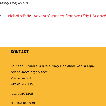
Nový Bor
,
47301
Hudební středa
Adventní koncert flétnové třídy I. Šudové
KONTAKT
Základní umělecká škola Nový Bor, okres Česká Lípa,
příspěvková organizace
Křižíkova 301
473 01 Nový Bor
IČO: 70975205
tel: 703 187 498