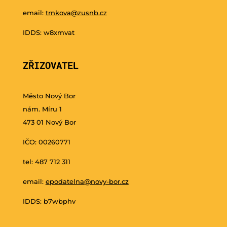
email:
trnkova@zusnb.cz
IDDS: w8xmvat
ZŘIZOVATEL
Město Nový Bor
nám. Míru 1
473 01 Nový Bor
IČO: 00260771
tel: 487 712 311
email:
epodatelna@novy-bor.cz
IDDS: b7wbphv