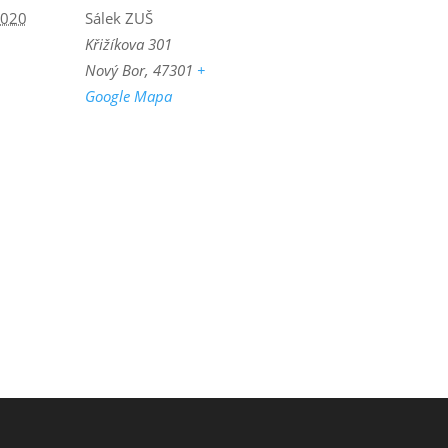
2020
Sálek ZUŠ
Křižíkova 301
Nový Bor
,
47301
+
Google Mapa