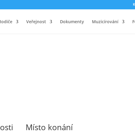
K
Rodiče
Veřejnost
Dokumenty
Muzicírování
F
osti
Místo konání