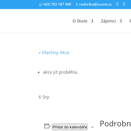
+420 703 187 498
reditelka@zusnb.cz
O škole
Zájemci
« Všechny Akce
akce již proběhla.
6 Srp
Podrobn
Přidat do kalendáře