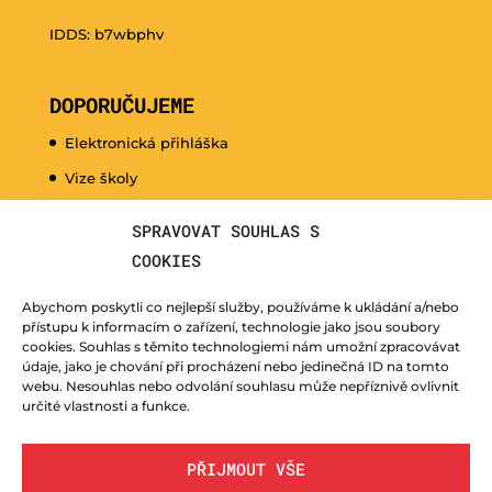
IDDS: b7wbphv
DOPORUČUJEME
Elektronická přihláška
Vize školy
Promo video
SPRAVOVAT SOUHLAS S
Dny otevřených dveří
COOKIES
Hudební nauka pro naše nejmenší
Abychom poskytli co nejlepší služby, používáme k ukládání a/nebo
Kurzy pro veřejnost
přístupu k informacím o zařízení, technologie jako jsou soubory
cookies. Souhlas s těmito technologiemi nám umožní zpracovávat
Fotogalerie
údaje, jako je chování při procházení nebo jedinečná ID na tomto
webu. Nesouhlas nebo odvolání souhlasu může nepříznivě ovlivnit
Učitelé
určité vlastnosti a funkce.
PŘIJMOUT VŠE