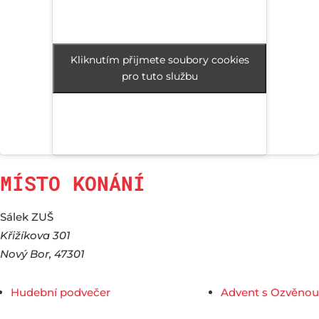
Kliknutím přijmete soubory cookies
Kliknutím přijmete soubory cookies
pro tuto službu
pro tuto službu
MÍSTO KONÁNÍ
Sálek ZUŠ
Křižíkova 301
Nový Bor
,
47301
Hudební podvečer
Advent s Ozvěnou