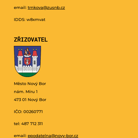
email:
trnkova@zusnb.cz
IDDS: w8xmvat
ZŘIZOVATEL
Město Nový Bor
nám. Míru 1
473 01 Nový Bor
IČO: 00260771
tel: 487 712 311
email:
epodatelna@novy-bor.cz